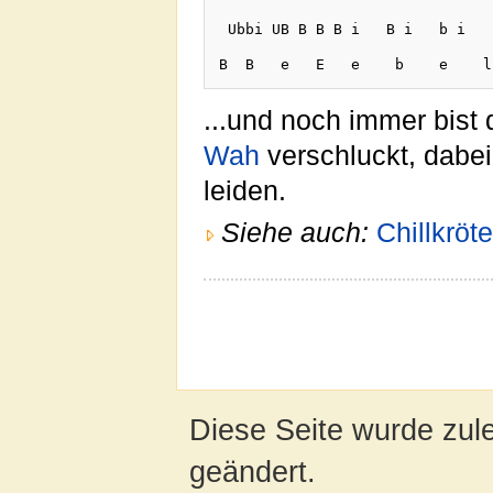
 Ubbi UB B B B i   B i   b i   
...und noch immer bist
Wah
verschluckt, dabe
leiden.
Siehe auch:
Chillkröte
Diese Seite wurde zul
geändert.