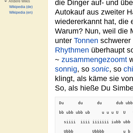
die Dinger auf- und üb
Andere Wikis
Wikipedia (de)
Autokauf aus zweiter 
Wikipedia (en)
wiedererkannt hat, die
Warum? Nun, weil die M
unter
Tonnen
schwerer
Rhythmen
überhaupt sowas
~
zusammengezoomt
w
sonnig
, so
sonic
, so
chi
klingt, als käme sie v
So, als hieße Du Simbel
Du      du      du      dub ubb
bb ubb ubb ub     u u u U  U   
  siiii  iiii iiiiiii iubb ubb 
  Ubbb        Ubbbb        u b 