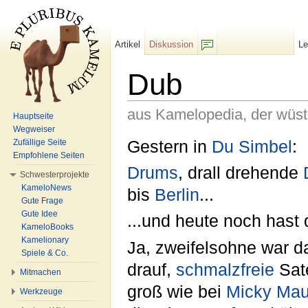
Artikel
Diskussion
L
F/b
Dub
aus Kamelopedia, der wüs
Hauptseite
Wegweiser
Wechseln zu:
Navigation
,
Suche
Gestern in
Du Simbel
:
Zufällige Seite
Empfohlene Seiten
Drums
, drall drehende
Schwesterprojekte
KameloNews
bis
Berlin
...
Gute Frage
Gute Idee
...und heute noch hast
KameloBooks
Kamelionary
Ja, zweifelsohne war 
Spiele & Co.
drauf,
schmalzfreie
Sate
Mitmachen
groß wie bei
Micky Ma
Werkzeuge