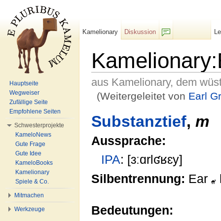
Kamelionary
Diskussion
L
F/b
Kamelionary:
aus Kamelionary, dem wüs
Hauptseite
Wegweiser
(Weitergeleitet von
Earl G
Zufällige Seite
Wechseln zu:
Navigation
,
Suche
Empfohlene Seiten
Substanztief
,
m
Schwesterprojekte
KameloNews
Aussprache:
Gute Frage
Gute Idee
IPA
: [ɜːɑrlʛʁɛy]
KameloBooks
Kamelionary
Silbentrennung:
Ear
Spiele & Co.
Mitmachen
Bedeutungen:
Werkzeuge