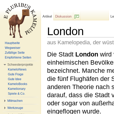
Artikel
Diskussion
L
F/b
London
aus Kamelopedia, der wüs
Hauptseite
Wegweiser
Wechseln zu:
Navigation
,
Suche
Die Stadt
London
wird 
Zufällige Seite
Empfohlene Seiten
einheimischen Bevölke
Schwesterprojekte
bezeichnet. Manche me
KameloNews
Gute Frage
die fünf Flughäfen der S
Gute Idee
KameloBooks
anderen Theorie nach s
Kamelionary
darauf, dass die Stadt
Spiele & Co.
Mitmachen
oder sogar von außerha
Werkzeuge
eingeflogen wurde.