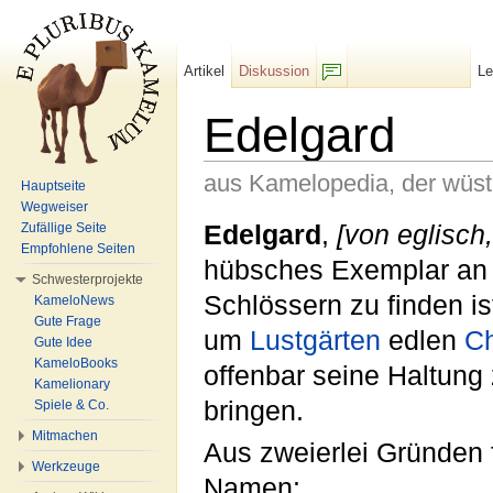
Artikel
Diskussion
L
F/b
Edelgard
aus Kamelopedia, der wüs
Hauptseite
Wegweiser
Wechseln zu:
Navigation
,
Suche
Edelgard
,
[von eglisch
Zufällige Seite
Empfohlene Seiten
hübsches Exemplar an
Schwesterprojekte
Schlössern zu finden is
KameloNews
Gute Frage
um
Lustgärten
edlen
Ch
Gute Idee
KameloBooks
offenbar seine Haltung
Kamelionary
bringen.
Spiele & Co.
Mitmachen
Aus zweierlei Gründen 
Werkzeuge
Namen: