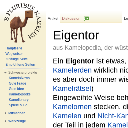
Artikel
Diskussion
L
F/b
Eigentor
aus Kamelopedia, der wüs
Hauptseite
Wegweiser
Wechseln zu:
Navigation
,
Suche
Ein
Eigentor
ist etwas
Zufällige Seite
Empfohlene Seiten
Kamelerden
wirklich ni
Schwesterprojekte
es aber doch immer wie
KameloNews
Gute Frage
Kamelrätsel
)
Gute Idee
KameloBooks
Eingeweihte Weise beha
Kamelionary
Kamelornen
stecken, di
Spiele & Co.
Mitmachen
Kamelen
und
Nicht-Ka
Werkzeuge
der Teil in jedem
Kamel