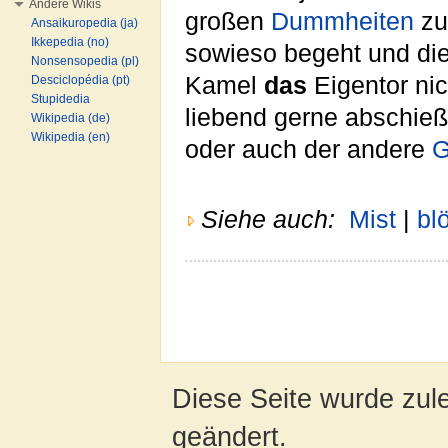
Andere Wikis
großen
Dummheiten
zu
Ansaikuropedia (ja)
Ikkepedia (no)
sowieso begeht und die
Nonsensopedia (pl)
Kamel
das
Eigentor nic
Desciclopédia (pt)
Stupidedia
liebend gerne abschie
Wikipedia (de)
Wikipedia (en)
oder auch der andere
G
Siehe auch:
Mist
|
bl
Diese Seite wurde zul
geändert.