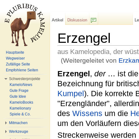
Artikel
Diskussion
L
F/b
Erzengel
aus Kamelopedia, der wüs
Hauptseite
Wegweiser
(Weitergeleitet von
Erzka
Zufällige Seite
Wechseln zu:
Navigation
,
Suche
Empfohlene Seiten
Erzengel
,
der
… ist di
Schwesterprojekte
Bezeichnung für britis
KameloNews
Gute Frage
Kumpel
). Die korrekte
Gute Idee
"Erzengländer", allerdi
KameloBooks
Kamelionary
des
Wissens
um die
He
Spiele & Co.
um den Vorläufern dies
Mitmachen
Werkzeuge
Streckenweise werden 