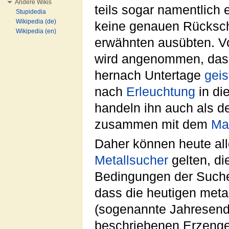
Andere Wikis
teils sogar namentlich
Stupidedia
Wikipedia (de)
keine genauen Rückschl
Wikipedia (en)
erwähnten ausübten. V
wird angenommen, dass
hernach Untertage
geis
nach
Erleuchtung
in di
handeln ihn auch als 
zusammen mit dem
Ma
Daher können heute al
Metallsucher
gelten, di
Bedingungen der Suche
dass die heutigen meta
(sogenannte Jahresendz
beschriebenen Erzeng