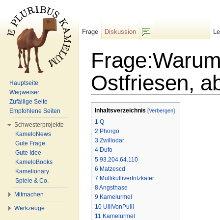
Frage
Diskussion
L
F/b
Frage:Warum 
Ostfriesen, a
Hauptseite
Wegweiser
Wechseln zu:
Navigation
,
Suche
Zufällige Seite
Inhaltsverzeichnis
Empfohlene Seiten
[
Verbergen
]
1
Q
Schwesterprojekte
2
Phorgo
KameloNews
3
Zwillodar
Gute Frage
4
Dufo
Gute Idee
5
93.204.64.110
KameloBooks
6
Matzescd
Kamelionary
7
Mullikulliverfritzkater
Spiele & Co.
8
Angsthase
Mitmachen
9
Kamelurmel
10
UlliVonPulli
Werkzeuge
11
Kamelurmel