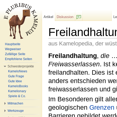
Artikel
Diskussion
L
F/b
Freilandhaltu
aus Kamelopedia, der wüs
Hauptseite
Wegweiser
Wechseln zu:
Navigation
,
Suche
Freilandhaltung
,
die
… 
Zufällige Seite
Empfohlene Seiten
Freiwasserlassen
. Ist 
Schwesterprojekte
freilandhalten. Dies ist 
KameloNews
Gute Frage
anders entschieden we
Gute Idee
KameloBooks
freiwasserlassen und g
Kamelionary
Spiele & Co.
Im Besonderen gilt alle
Mitmachen
geologischen
Grenzen
Werkzeuge
Barrieren gebildet wer