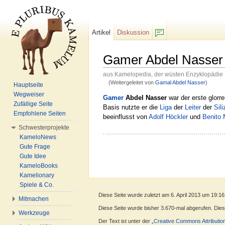
Artikel
Diskussion
F/b
Gamer Abdel Nasser
aus Kamelopedia, der wüsten Enzyklopädie
(Weitergeleitet von
Gamal Abdel Nasser
)
Hauptseite
Wechseln zu:
Navigation
,
Suche
Wegweiser
Gamer
Abdel Nasser
war der erste glorr
Zufällige Seite
Basis nutzte er die
Liga
der
Leiter
der
Sil
Empfohlene Seiten
beeinflusst von
Adolf Höckler
und
Benito 
Schwesterprojekte
KameloNews
Gute Frage
Gute Idee
KameloBooks
Kamelionary
Spiele & Co.
Diese Seite wurde zuletzt am 6. April 2013 um 19:16
Mitmachen
Diese Seite wurde bisher 3.670-mal abgerufen. Dieser
Werkzeuge
Der Text ist unter der
„Creative Commons Attributio