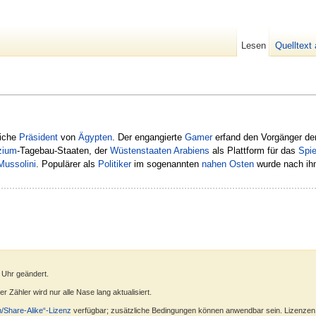
Lesen
Quelltext
eiche
Präsident
von
Ägypten
. Der engangierte
Gamer
erfand den Vorgänger de
izium
-Tagebau-Staaten, der
Wüstenstaaten
Arabiens
als Plattform für das
Spie
Mussolini
. Populärer als
Politiker
im sogenannten
nahen Osten
wurde nach ih
 Uhr geändert.
 Zähler wird nur alle Nase lang aktualisiert.
n/Share-Alike“-Lizenz
verfügbar; zusätzliche Bedingungen können anwendbar sein. Lizenzen f