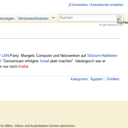
Anmelden / Kamelkonto erstellen
 anzeigen
Versionen/Autoren
Kugel-Bildersuche
r
LAN
-Party. Mangels Computer und Netzwerken auf
Silizium
-
Halbleiter
-
l
"Gemeinsam erfolglos
Israel
platt machen". Ideologisch war er
m nur noch
Arafat
.
Kategorien
:
Ägypten
Politiker
ür Bilder, Videos und Audiodateien können abweichen.