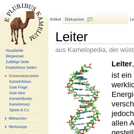
Artikel
Diskussion
L
F/b
Leiter
aus Kamelopedia, der wüs
Hauptseite
Wegweiser
Wechseln zu:
Navigation
,
Suche
Leiter
Zufällige Seite
Empfohlene Seiten
ist ei
Schwesterprojekte
KameloNews
werkli
Gute Frage
Energi
Gute Idee
KameloBooks
versc
Kamelionary
Spiele & Co.
jedoch
Mitmachen
allen 
Werkzeuge
gestel