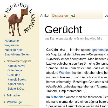
Artikel
Diskussion
L
F/b
Gerücht
aus Kamelopedia, der wüsten Enzyklopädie
Hauptseite
Wechseln zu:
Navigation
,
Suche
Wegweiser
Gerücht
,
das
… ist eine seltene
grammatika
Zufällige Seite
Richtig
. Es ist der
3.Possesiv-Konjunktiv-Ind
Empfohlene Seiten
Subversiv in der Lokativfor
m. Man beachte 
Schwesterprojekte
Lautverschiebung von
i
zu
ü
– eine Seltenhe
KameloNews
Sprache. Diese Form drückt aus, dass es s
Gute Frage
absolute
Wahrheit
handelt, die aber ohne bel
Gute Idee
und auch bleiben muss. Gerüchte sind also
KameloBooks
immer unbestätigt. Bestätigte Gerüchte sin
Kamelionary
(
Gefülscht
), unbestaetigte aber ein "Alterna
Spiele & Co.
Tronald Dump stammend ! )...
Mitmachen
Im
Mittelalter
kannte man die fahrenden Ger
niemand niemanden als einen Lügner bezeic
Werkzeuge
Spezialisierte Gerüchtstage waren die Drach