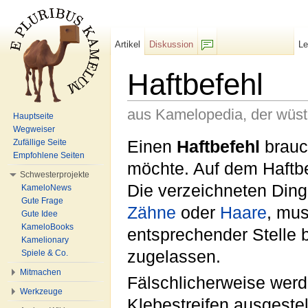
Artikel
Diskussion
L
F/b
Haftbefehl
aus Kamelopedia, der wüs
Hauptseite
Wegweiser
Wechseln zu:
Navigation
,
Suche
Einen
Haftbefehl
brauc
Zufällige Seite
Empfohlene Seiten
möchte. Auf dem Haftbe
Schwesterprojekte
Die verzeichneten Ding
KameloNews
Gute Frage
Zähne
oder
Haare
, mu
Gute Idee
KameloBooks
entsprechender Stelle b
Kamelionary
zugelassen.
Spiele & Co.
Mitmachen
Fälschlicherweise werd
Werkzeuge
Klebestreifen ausgestel