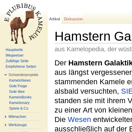
Artikel
Diskussion
Hamstern Gal
aus Kamelopedia, der wüs
Hauptseite
Wegweiser
Wechseln zu:
Navigation
,
Suche
Der
Hamstern Galakti
Zufällige Seite
Empfohlene Seiten
aus längst vergessene
Schwesterprojekte
stammenden Kamele er
KameloNews
Gute Frage
alsbald versuchten,
SI
Gute Idee
KameloBooks
standen sie mit ihrem 
Kamelionary
zu einer Art von kleine
Spiele & Co.
Mitmachen
Die
Wesen
entwickelte
Werkzeuge
ausschließlich auf der 