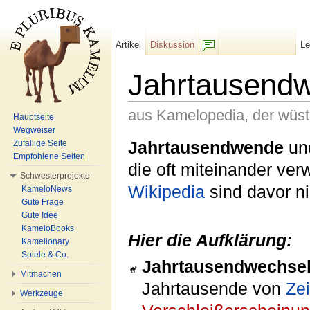
Artikel
Diskussion
L
F/b
Jahrtausend
aus Kamelopedia, der wüs
Hauptseite
Wegweiser
Wechseln zu:
Navigation
,
Suche
Jahrtausendwende
un
Zufällige Seite
Empfohlene Seiten
die oft miteinander ve
Schwesterprojekte
Wikipedia
sind davor ni
KameloNews
Gute Frage
Gute Idee
KameloBooks
Hier die Aufklärung:
Kamelionary
Spiele & Co.
Jahrtausendwechse
Mitmachen
Jahrtausende von
Zei
Werkzeuge