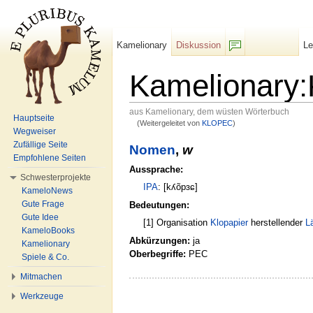
Kamelionary
Diskussion
L
F/b
Kamelionar
aus Kamelionary, dem wüsten Wörterbuch
Hauptseite
(Weitergeleitet von
KLOPEC
)
Wechseln zu:
Navigation
,
Suche
Wegweiser
Zufällige Seite
Nomen
,
w
Empfohlene Seiten
Aussprache:
Schwesterprojekte
IPA
: [kʎõpɜɕ]
KameloNews
Gute Frage
Bedeutungen:
Gute Idee
[1] Organisation
Klopapier
herstellender
L
KameloBooks
Abkürzungen:
ja
Kamelionary
Oberbegriffe:
PEC
Spiele & Co.
Mitmachen
Werkzeuge