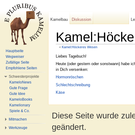
Kamelbau
Diskussion
L
Kamel:Höcker
<
Kamel:Höckeres Wesen
Wechseln zu:
Navigation
,
Suche
Hauptseite
Liebes Tagebuch!
Wegweiser
Zufällige Seite
Heute (oder gestern oder sonstwann) habe ich f
Empfohlene Seiten
in Dich versenken:
Schwesterprojekte
Hormonröschen
KameloNews
Schlechtschreibung
Gute Frage
Käse
Gute Idee
KameloBooks
Kamelionary
Spiele & Co.
Diese Seite wurde zule
Mitmachen
geändert.
Werkzeuge