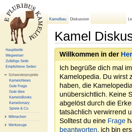
Kamelbau
Diskussion
L
Kamel Diskus
Wechseln zu:
Navigation
,
Suche
Hauptseite
Willkommen in der
He
Wegweiser
Zufällige Seite
Ich begrüße dich mal i
Empfohlene Seiten
Schwesterprojekte
Kamelopedia. Du wirst 
KameloNews
haben, die Kamelopedia
Gute Frage
Gute Idee
unübersichtlich. Keine 
KameloBooks
abgelöst durch die Erk
Kamelionary
Spiele & Co.
tatsächlich verwirrend u
Mitmachen
Solltest du eine
Frage
ha
Werkzeuge
beantworten
, ich bin e