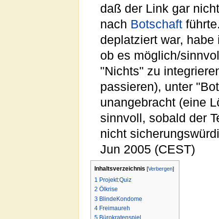
daß der Link gar nic
nach
Botschaft
führte
deplatziert war, habe 
ob es möglich/sinnvol
"Nichts" zu integrier
passieren), unter "Bot
unangebracht (eine L
sinnvoll, sobald der T
nicht sicherungswürdig
Jun 2005 (CEST)
Inhaltsverzeichnis
[
Verbergen
]
1
Projekt:Quiz
2
Ölkrise
3
BlindeKondome
4
Freimaureh
5
Bürokratenspiel