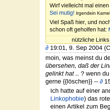
Wirf vielleicht mal einen
Sei mutig!
Irgendein Kamel
Viel Spaß hier, und noc
schon oft geholfen hat:
nützliche Links
∂
19:01, 9. Sep 2004 (
moin, was meinst du d
übersehen, daß der Link
gelinkt hat ..
? wenn du d
gerne {{löschen}} --
∂
15
Ich hatte auf einer a
Linkophobie
) das rot
einen Artikel zum Beg