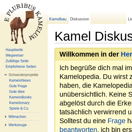
Kamelbau
Diskussion
L
Kamel Diskus
Wechseln zu:
Navigation
,
Suche
Hauptseite
Willkommen in der
He
Wegweiser
Zufällige Seite
Ich begrüße dich mal i
Empfohlene Seiten
Schwesterprojekte
Kamelopedia. Du wirst 
KameloNews
haben, die Kamelopedia
Gute Frage
Gute Idee
unübersichtlich. Keine 
KameloBooks
abgelöst durch die Erk
Kamelionary
Spiele & Co.
tatsächlich verwirrend u
Mitmachen
Solltest du eine
Frage
ha
Werkzeuge
beantworten
, ich bin e