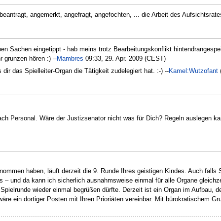
eantragt, angemerkt, angefragt, angefochten, ... die Arbeit des Aufsichtsrates 
ben Sachen eingetippt - hab meins trotz Bearbeitungskonflikt hintendrangespei
 grunzen hören :) --
Mambres
09:33, 29. Apr. 2009 (CEST)
 dir das Spielleiter-Organ die Tätigkeit zudelegiert hat. :-) --
Kamel:Wutzofant
ach Personal. Wäre der Justizsenator nicht was für Dich? Regeln auslegen kan
enommen haben, läuft derzeit die 9. Runde Ihres geistigen Kindes. Auch falls 
es – und da kann ich sicherlich ausnahmsweise einmal für alle Organe gleichz
Spielrunde wieder einmal begrüßen dürfte. Derzeit ist ein Organ im Aufbau, d
re ein dortiger Posten mit Ihren Prioriäten vereinbar. Mit bürokratischem G