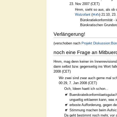
23. Nov 2007 (CET)
Hmm, sieht so aus, als ob d
Wutzofant
(
✉✍
) 21:10, 23
Bürokratiekonformität - 
Bürokratischen Grundord
Verlängerung!
(verschoben nach
Projekt Diskussion:Bür
noch eine Frage an Mitbuer
Hmm, mag denn keiner im Innenrevision
dann selbst bzw. gegenseitig ins Wort fall
2008 (CET)
Wir zwei sind zwar auch gerne mal sc
00:29, 7. Jan 2008 (CET)
Och, Ideen haett ich schon...
Buerokrateikonformitaetsgutach
ungueltig erklaeren kann, was 
erboste Aufforderung, gegen d
Stimmung machen beim Aufsic
Da geht bestimmt noch mehr, vor a