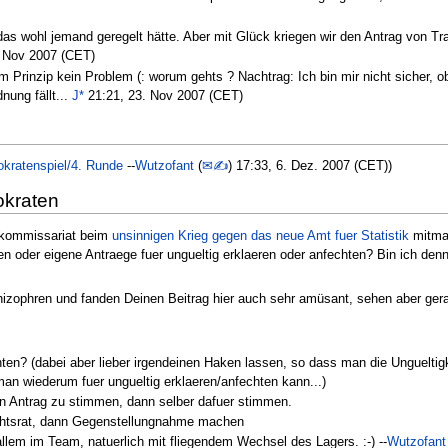
as wohl jemand geregelt hätte. Aber mit Glück kriegen wir den Antrag von Tram
. Nov 2007 (CET)
im Prinzip kein Problem (: worum gehts ? Nachtrag: Ich bin mir nicht sicher, 
nung fällt...
J*
21:21, 23. Nov 2007 (CET)
okratenspiel/4. Runde
--
Wutzofant
(
✉✍
) 17:33, 6. Dez. 2007 (CET))
okraten
skommissariat beim
unsinnigen Krieg gegen das neue Amt fuer Statistik
mitmac
en oder eigene Antraege fuer ungueltig erklaeren oder anfechten? Bin ich denn 
hizophren und fanden Deinen Beitrag hier auch sehr amüsant, sehen aber gera
ten? (dabei aber lieber irgendeinen Haken lassen, so dass man die Ungueltig
man wiederum fuer ungueltig erklaeren/anfechten kann...)
en Antrag zu stimmen, dann selber dafuer stimmen.
htsrat, dann Gegenstellungnahme machen
llem im Team, natuerlich mit fliegendem Wechsel des Lagers. :-) --
Wutzofant