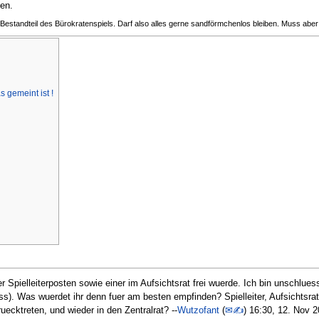
gen.
er Bestandteil des Bürokratenspiels. Darf also alles gerne sandförmchenlos bleiben. Muss aber
]
s gemeint ist !
Spielleiterposten sowie einer im Aufsichtsrat frei wuerde. Ich bin unschlue
). Was wuerdet ihr denn fuer am besten empfinden? Spielleiter, Aufsichtsrat
uecktreten, und wieder in den Zentralrat? --
Wutzofant
(
✉✍
) 16:30, 12. Nov 