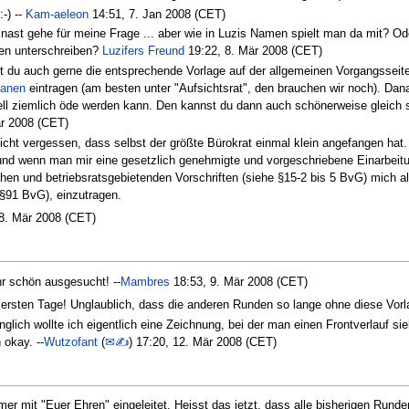
-) --
Kam-aeleon
14:51, 7. Jan 2008 (CET)
ast gehe für meine Frage ... aber wie in Luzis Namen spielt man da mit? Ode
en unterschreiben?
Luzifers Freund
19:22, 8. Mär 2008 (CET)
t du auch gerne die entsprechende Vorlage auf der allgemeinen Vorgangsseite 
ganen
eintragen (am besten unter "Aufsichtsrat", den brauchen wir noch). Dana
ell ziemlich öde werden kann. Den kannst du dann auch schönerweise gleich se
r 2008 (CET)
icht vergessen, dass selbst der größte Bürokrat einmal klein angefangen ha
und wenn man mir eine gesetzlich genehmigte und vorgeschriebene Einarbeitungs
hen und betriebsratsgebietenden Vorschriften (siehe §15-2 bis 5 BvG) mich al
 §91 BvG), einzutragen.
8. Mär 2008 (CET)
hr schön ausgesucht! --
Mambres
18:53, 9. Mär 2008 (CET)
rsten Tage! Unglaublich, dass die anderen Runden so lange ohne diese Vorlag
glich wollte ich eigentlich eine Zeichnung, bei der man einen Frontverlauf si
 okay. --
Wutzofant
(
✉✍
) 17:20, 12. Mär 2008 (CET)
er mit "Euer Ehren" eingeleitet. Heisst das jetzt, dass alle bisherigen Runde