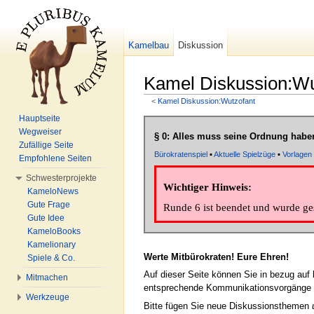
Kamelbau
Diskussion
Kamel Diskussion:Wu
<
Kamel Diskussion:Wutzofant
Wechseln zu:
Navigation
,
Suche
Hauptseite
Wegweiser
§ 0: Alles muss seine Ordnung habe
Zufällige Seite
Bürokratenspiel
▪
Aktuelle Spielzüge
▪
Vorlagen
Empfohlene Seiten
Schwesterprojekte
Wichtiger Hinweis:
KameloNews
Gute Frage
Runde 6 ist beendet und wurde ge
Gute Idee
KameloBooks
Kamelionary
Werte Mitbürokraten! Eure Ehren!
Spiele & Co.
Auf dieser Seite können Sie in bezug auf
Mitmachen
entsprechende Kommunikationsvorgänge auc
Werkzeuge
Bitte fügen Sie neue Diskussionsthemen