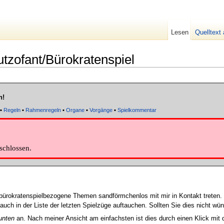
Lesen
Quelltext
tzofant/Bürokratenspiel
n!
▪
Regeln
▪
Rahmenregeln
▪
Organe
▪
Vorgänge
▪
Spielkommentar
schlossen.
 bürokratenspielbezogene Themen sandförmchenlos mit mir in Kontakt treten. D
h in der Liste der letzten Spielzüge auftauchen. Sollten Sie dies nicht wün
unten
an. Nach meiner Ansicht am einfachsten ist dies durch einen Klick mit d