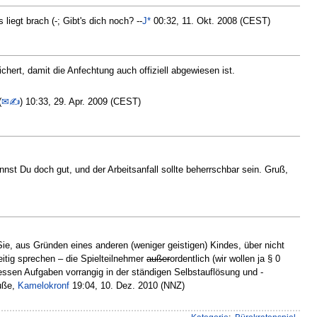
liegt brach (-; Gibt's dich noch? --
J*
00:32, 11. Okt. 2008 (CEST)
chert, damit die Anfechtung auch offiziell abgewiesen ist.
(
✉✍
) 10:33, 29. Apr. 2009 (CEST)
nst Du doch gut, und der Arbeitsanfall sollte beherrschbar sein. Gruß,
Sie, aus Gründen eines anderen (weniger geistigen) Kindes, über nicht
eitig sprechen – die Spielteilnehmer
außer
ordentlich (wir wollen ja § 0
essen Aufgaben vorrangig in der ständigen Selbstauflösung und -
ruße,
Kamelokronf
19:04, 10. Dez. 2010 (NNZ)