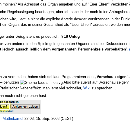
h moinen? Als Adressat das Organ angeben und auf "Euer Ehren" verzichten? 
dliche Regelauslegung beantragen, aber ich habe leider noch keine Antragsberec
n wird, liegt ja nicht die explizite Anrede des/der Vorsitzenden in der Funk
 ist ein Organ, das in seiner Gesamtheit als "Euer Ehren" adressiert werden mu
gel unter
Unfug
steht es ja deutlich:
§ 18 Unfug
en
von anderen in den Spielregeln genannten Organen sind bei Diskussionen i
bt jedoch ausschließlich dem vorgenannten Personenkreis vorbehalten'
.
en zu vermeiden, haben sich schlaue Programmierer den
„Vorschau zeigen“-
 – benutzen
Also bitte zuerst auf „Vorschau zeigen“
raktischer Nebeneffekt: Man lernt viel schneller,
Wiki
zu sprechen…
ihn noch nicht gesehen hast:
--
Mathekamel
22:08, 15. Sep. 2008 (CEST)