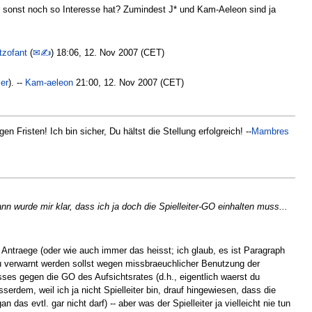
er sonst noch so Interesse hat? Zumindest J* und Kam-Aeleon sind ja
tzofant
(
✉✍
) 18:06, 12. Nov 2007 (CET)
ier
). --
Kam-aeleon
21:00, 12. Nov 2007 (CET)
 Fristen! Ich bin sicher, Du hältst die Stellung erfolgreich! --
Mambres
n wurde mir klar, dass ich ja doch die Spielleiter-GO einhalten muss...
 Antraege (oder wie auch immer das heisst; ich glaub, es ist Paragraph
o du verwarnt werden sollst wegen missbraeuchlicher Benutzung der
ses gegen die GO des Aufsichtsrates (d.h., eigentlich waerst du
sserdem, weil ich ja nicht Spielleiter bin, drauf hingewiesen, dass die
das evtl. gar nicht darf) -- aber was der Spielleiter ja vielleicht nie tun