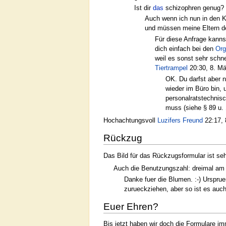
Ist dir
das
schizophren genug? :
Auch wenn ich nun in den Kn
und müssen meine Eltern d
Für diese Anfrage kanns
dich einfach bei den
Or
weil es sonst sehr schn
Tiertrampel
20:30, 8. Mä
OK. Du darfst aber n
wieder im Büro bin, 
personalratstechnisc
muss (siehe § 89 u.
Hochachtungsvoll
Luzifers Freund
22:17, 
Rückzug
Das Bild für das Rückzugsformular ist se
Auch die Benutzungszahl: dreimal am e
Danke fuer die Blumen. :-) Urspruen
zurueckziehen, aber so ist es auch
Euer Ehren?
Bis jetzt haben wir doch die Formulare imm