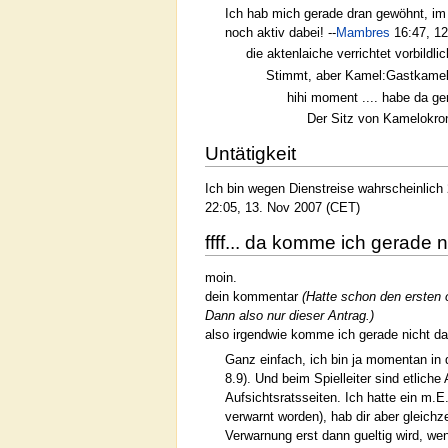
Ich hab mich gerade dran gewöhnt, im 
noch aktiv dabei! --
Mambres
16:47, 12
die aktenlaiche verrichtet vorbildlic
Stimmt, aber Kamel:Gastkamel i
hihi moment .... habe da ger
Der Sitz von Kamelokron
Untätigkeit
Ich bin wegen Dienstreise wahrscheinlich 2
22:05, 13. Nov 2007 (CET)
ffff... da komme ich gerade n
moin.
dein kommentar
(Hatte schon den ersten 
Dann also nur dieser Antrag.)
also irgendwie komme ich gerade nicht da
Ganz einfach, ich bin ja momentan in 
8.9). Und beim Spielleiter sind etlich
Aufsichtsratsseiten. Ich hatte ein m.
verwarnt worden), hab dir aber gleichze
Verwarnung erst dann gueltig wird, wenn