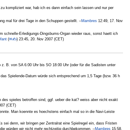
s zu kompliziert war, hab ich es dann einfach sein lassen und nur per
ung mal für drei Tage in den Schuppen gestellt. --
Mambres
12:49, 17. Nov
 dem schnelle-Erledigungs-Dingsbums-Organ wieder raus, sonst haett ich
fant
(
✉✍
) 23:45, 20. Nov 2007 (CET)
so z. B. von SA 6:00 Uhr bis SO 18:00 Uhr (oder für die Sadisten unter
n, das Spielende-Datum würde sich entsprechend um 1,5 Tage (bzw. 36 h
des spieles betroffen sind, ggf. ueber die kat? weiss aber nicht exakt
007 (CET)
oennte. Man koennte es hoechstens einfach mal so in die Navi-Leiste
 sei denn, wir bringen per Zentralrat eine Spielregel ein, dass Fristen
h die würden wir nicht mehr rechtzeitig durchbekommen. --
Mambres
15:58,