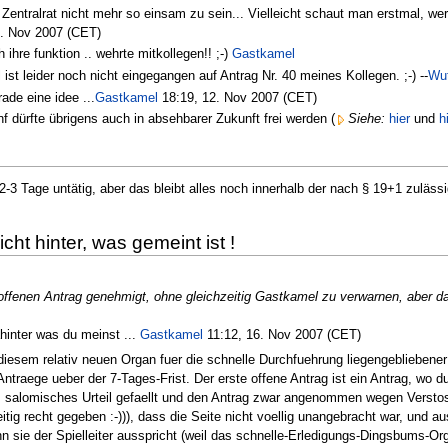
Zentralrat nicht mehr so einsam zu sein... Vielleicht schaut man erstmal, w
. Nov 2007 (CET)
h ihre funktion .. wehrte mitkollegen!! ;-)
Gastkamel
st leider noch nicht eingegangen auf Antrag Nr. 40 meines Kollegen. ;-) --
Wu
ade eine idee ...
Gastkamel
18:19, 12. Nov 2007 (CET)
f dürfte übrigens auch in absehbarer Zukunft frei werden (
Siehe:
hier
und
h
-3 Tage untätig, aber das bleibt alles noch innerhalb der nach § 19+1 zulässigen
icht hinter, was gemeint ist !
offenen Antrag genehmigt, ohne gleichzeitig Gastkamel zu verwarnen, aber dan
hinter was du meinst ...
Gastkamel
11:12, 16. Nov 2007 (CET)
diesem relativ neuen Organ fuer die schnelle Durchfuehrung liegengebliebener
e Antraege ueber der 7-Tages-Frist. Der erste offene Antrag ist ein Antrag, w
E. salomisches Urteil gefaellt und den Antrag zwar angenommen wegen Verstos
itig recht gegeben :-))), dass die Seite nicht voellig unangebracht war, und au
 sie der Spielleiter ausspricht (weil das schnelle-Erledigungs-Dingsbums-Organ 