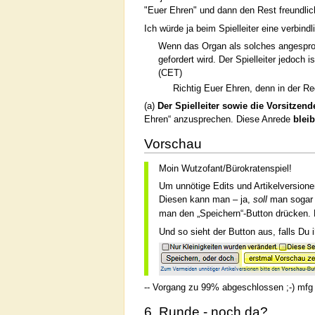
"Euer Ehren" und dann den Rest freundlic
Ich würde ja beim Spielleiter eine verbin
Wenn das Organ als solches angesproche
gefordert wird. Der Spielleiter jedoch
(CET)
Richtig Euer Ehren, denn in der Re
(a)
Der Spielleiter sowie die Vorsitzend
Ehren“ anzusprechen. Diese Anrede
blei
Vorschau
Moin Wutzofant/Bürokratenspiel!
Um unnötige Edits und Artikelversion
Diesen kann man – ja,
soll
man sogar
man den „Speichern“-Button drücken. P
Und so sieht der Button aus, falls Du 
-- Vorgang zu 99% abgeschlossen ;-) mfg 
6. Runde - noch da?