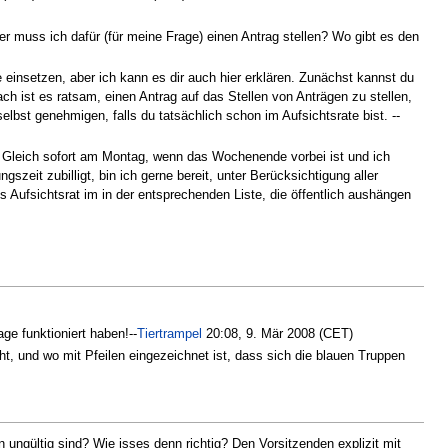
r muss ich dafür (für meine Frage) einen Antrag stellen? Wo gibt es den
einsetzen, aber ich kann es dir auch hier erklären. Zunächst kannst du
ch ist es ratsam, einen Antrag auf das Stellen von Anträgen zu stellen,
lbst genehmigen, falls du tatsächlich schon im Aufsichtsrate bist. --
t. Gleich sofort am Montag, wenn das Wochenende vorbei ist und ich
zeit zubilligt, bin ich gerne bereit, unter Berücksichtigung aller
s Aufsichtsrat im in der entsprechenden Liste, die öffentlich aushängen
e funktioniert haben!--
Tiertrampel
20:08, 9. Mär 2008 (CET)
eht, und wo mit Pfeilen eingezeichnet ist, dass sich die blauen Truppen
n ungültig sind? Wie isses denn richtig? Den Vorsitzenden explizit mit