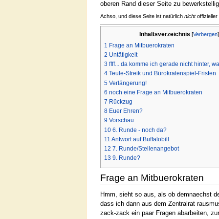
oberen Rand dieser Seite zu bewerkstelli
Achso, und diese Seite ist natürlich
nicht
offiziell
Inhaltsverzeichnis
[
Verbergen
1
Frage an Mitbuerokraten
2
Untätigkeit
3
ffff... da komme ich gerade nicht hinter, wa
4
Teule-Streik und Bürokratenspiel-Fristen
5
Verlängerung!
6
noch eine Frage an Mitbuerokraten
7
Rückzug
8
Euer Ehren?
9
Vorschau
10
6. Runde - noch da?
11
Antwort auf Buffalobill
12
7. Runde/Stellenangebot
13
9. Runde?
Frage an Mitbuerokraten
Hmm, sieht so aus, als ob demnaechst der 
dass ich dann aus dem Zentralrat rausmuss
zack-zack ein paar Fragen abarbeiten, zur