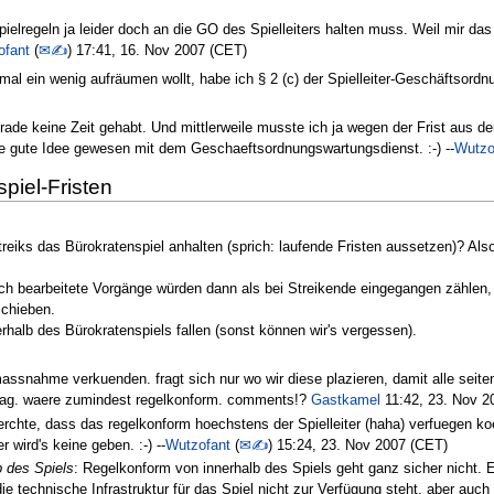
Spielregeln ja leider doch an die GO des Spielleiters halten muss. Weil mir da
ofant
(
✉✍
) 17:41, 16. Nov 2007 (CET)
r mal ein wenig aufräumen wollt, habe ich § 2 (c) der Spielleiter-Geschäftsordn
 grade keine Zeit gehabt. Und mittlerweile musste ich ja wegen der Frist aus
ne gute Idee gewesen mit dem Geschaeftsordnungswartungsdienst. :-) --
Wutzo
piel-Fristen
Streiks das Bürokratenspiel anhalten (sprich: laufende Fristen aussetzen)? Al
ich bearbeitete Vorgänge würden dann als bei Streikende eingegangen zähle
schieben.
rhalb des Bürokratenspiels fallen (sonst können wir's vergessen).
snahme verkuenden. fragt sich nur wo wir diese plazieren, damit alle seiten 
chlag. waere zumindest regelkonform. comments!?
Gastkamel
11:42, 23. Nov 2
uerchte, dass das regelkonform hoechstens der Spielleiter (haha) verfuegen k
r wird's keine geben. :-) --
Wutzofant
(
✉✍
) 15:24, 23. Nov 2007 (CET)
b des Spiels
: Regelkonform von innerhalb des Spiels geht ganz sicher nicht. Es
e technische Infrastruktur für das Spiel nicht zur Verfügung steht, aber auc