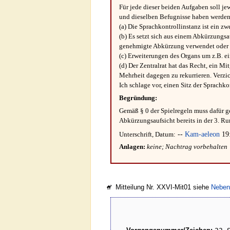
Für jede dieser beiden Aufgaben soll je
und dieselben Befugnisse haben werden
(a) Die Sprachkontrollinstanz ist ein 
(b) Es setzt sich aus einem Abkürzungs
genehmigte Abkürzung verwendet oder 
(c) Erweiterungen des Organs um z.B. e
(d) Der Zentralrat hat das Recht, ein Mi
Mehrheit dagegen zu rekurrieren. Verzich
Ich schlage vor, einen Sitz der Sprach
Begründung:
Gemäß § 0 der Spielregeln muss dafür ge
Abkürzungsaufsicht bereits in der 3. Ru
--
Kam-aeleon
19:
Unterschrift, Datum:
Anlagen:
keine; Nachtrag vorbehalten
Mitteilung Nr. XXVI-Mit01 siehe
Neben