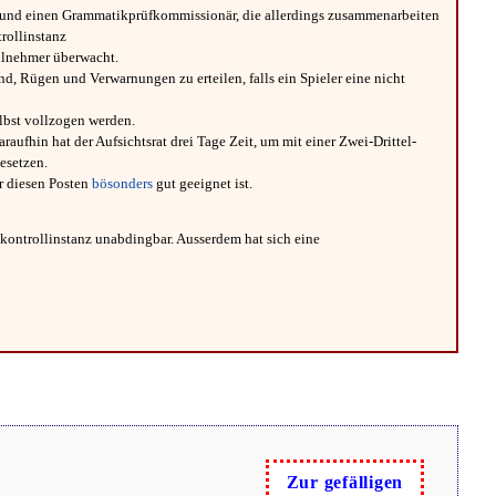
her und einen Grammatikprüfkommissionär, die allerdings zusammenarbeiten
rollinstanz
eilnehmer überwacht.
, Rügen und Verwarnungen zu erteilen, falls ein Spieler eine nicht
lbst vollzogen werden.
aufhin hat der Aufsichtsrat drei Tage Zeit, um mit einer Zwei-Drittel-
besetzen.
r diesen Posten
bösonders
gut geeignet ist.
hkontrollinstanz unabdingbar. Ausserdem hat sich eine
Zur gefälligen