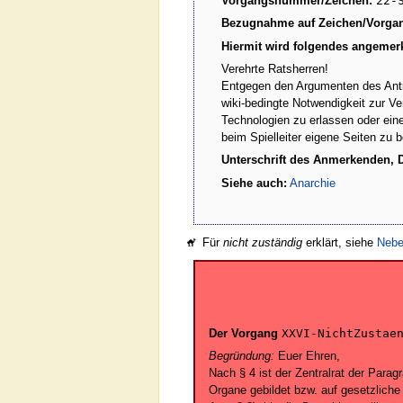
Vorgangsnummer/Zeichen:
22-
Bezugnahme auf Zeichen/Vorga
Hiermit wird folgendes angemerk
Verehrte Ratsherren!
Entgegen den Argumenten des Antr
wiki-bedingte Notwendigkeit zur V
Technologien zu erlassen oder ein
beim Spielleiter eigene Seiten zu 
Unterschrift des Anmerkenden, 
Siehe auch:
Anarchie
Für
nicht zuständig
erklärt, siehe
Nebe
Der Vorgang
XXVI-NichtZustae
Begründung:
Euer Ehren,
Nach § 4 ist der Zentralrat der Parag
Organe gebildet bzw. auf gesetzliche