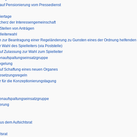
 auf Pensionierung vom Pressedienst
iertage
cherz der Interessengemeinschaft
Stellen von Anträgen
lleiterwahl
h zur Beantragung einer Regeländerung zu Gunsten eines der Ordnung helfenden
Wahl des Spielleiters (via Poststelle)
f Zulassung zur Wahl zum Spielleiter
enaufspaltungseinsatzgruppe
egelung
auf Schaffung eines neuen Organes
esetzungsregeln
r für die Konzeptionierungstagung
itenaufspaltungseinsatzgruppe
derung
us dem Aufsichtsrat
tsrat