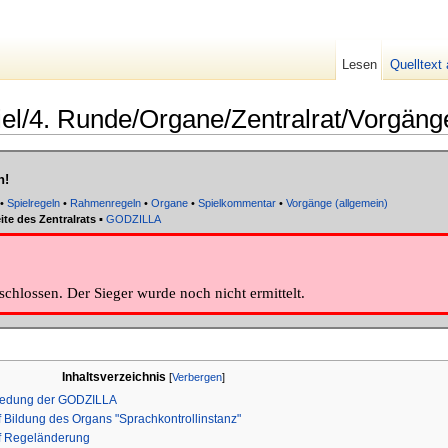
Lesen
Quelltext
iel/4. Runde/Organe/Zentralrat/Vorgäng
n!
•
Spielregeln
•
Rahmenregeln
•
Organe
•
Spielkommentar
•
Vorgänge (allgemein)
te des Zentralrats
▪
GODZILLA
chlossen. Der Sieger wurde noch nicht ermittelt.
Inhaltsverzeichnis
[
Verbergen
]
hiedung der GODZILLA
 Bildung des Organs "Sprachkontrollinstanz"
uf Regeländerung