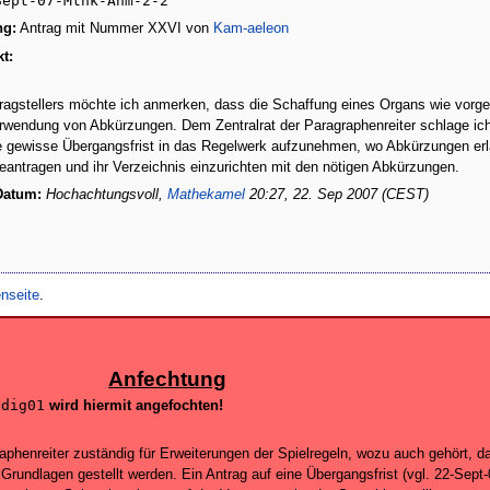
Sept-07-Mthk-Anm-2-2
ng:
Antrag mit Nummer XXVI von
Kam-aeleon
t:
agstellers möchte ich anmerken, dass die Schaffung eines Organs wie vorges
erwendung von Abkürzungen. Dem Zentralrat der Paragraphenreiter schlage ich
e gewisse Übergangsfrist in das Regelwerk aufzunehmen, wo Abkürzungen erlau
beantragen und ihr Verzeichnis einzurichten mit den nötigen Abkürzungen.
Datum:
Hochachtungsvoll,
Mathekamel
20:27, 22. Sep 2007 (CEST)
nseite
.
Anfechtung
ndig01
wird hiermit angefochten!
raphenreiter zuständig für Erweiterungen der Spielregeln, wozu auch gehört, 
 Grundlagen gestellt werden. Ein Antrag auf eine Übergangsfrist (vgl. 22-Sept