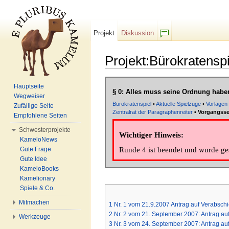
Projekt
Diskussion
F/b
Projekt:Bürokratensp
Wechseln zu:
Navigation
,
Suche
Hauptseite
§ 0: Alles muss seine Ordnung habe
Wegweiser
Bürokratenspiel
•
Aktuelle Spielzüge
•
Vorlagen
Zufällige Seite
Zentralrat der Paragraphenreiter
▪
Vorgangssei
Empfohlene Seiten
Schwesterprojekte
Wichtiger Hinweis:
KameloNews
Runde 4 ist beendet und wurde ges
Gute Frage
Gute Idee
KameloBooks
Kamelionary
Spiele & Co.
Mitmachen
1
Nr. 1 vom 21.9.2007 Antrag auf Verabsc
2
Nr. 2 vom 21. September 2007: Antrag auf
Werkzeuge
3
Nr. 3 vom 24. September 2007: Antrag a