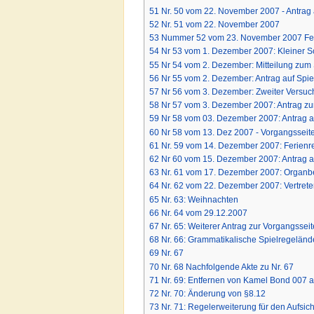
51
Nr. 50 vom 22. November 2007 - Antrag
52
Nr. 51 vom 22. November 2007
53
Nummer 52 vom 23. November 2007 Fe
54
Nr 53 vom 1. Dezember 2007: Kleiner S
55
Nr 54 vom 2. Dezember: Mitteilung zum 
56
Nr 55 vom 2. Dezember: Antrag auf Spie
57
Nr 56 vom 3. Dezember: Zweiter Versuc
58
Nr 57 vom 3. Dezember 2007: Antrag zur 
59
Nr 58 vom 03. Dezember 2007: Antrag au
60
Nr 58 vom 13. Dez 2007 - Vorgangsseit
61
Nr. 59 vom 14. Dezember 2007: Ferienr
62
Nr 60 vom 15. Dezember 2007: Antrag 
63
Nr. 61 vom 17. Dezember 2007: Organb
64
Nr. 62 vom 22. Dezember 2007: Vertrete
65
Nr. 63: Weihnachten
66
Nr. 64 vom 29.12.2007
67
Nr. 65: Weiterer Antrag zur Vorgangsse
68
Nr. 66: Grammatikalische Spielregelän
69
Nr. 67
70
Nr. 68 Nachfolgende Akte zu Nr. 67
71
Nr. 69: Entfernen von Kamel Bond 007 a
72
Nr. 70: Änderung von §8.12
73
Nr. 71: Regelerweiterung für den Aufsich