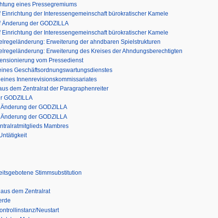
richtung eines Pressegremiums
f Einrichtung der Interessengemeinschaft bürokratischer Kamele
uf Änderung der GODZILLA
f Einrichtung der Interessengemeinschaft bürokratischer Kamele
ielregeländerung: Erweiterung der ahndbaren Spielstrukturen
pielregeländerung: Erweiterung des Kreises der Ahndungsberechtigten
Pensionierung vom Pressedienst
g eines Geschäftsordnungswartungsdienstes
g eines Innenrevisionskommissariates
aus dem Zentralrat der Paragraphenreiter
zur GODZILLA
uf Änderung der GODZILLA
uf Änderung der GODZILLA
ntralratmitglieds Mambres
Untätigkeit
keitsgebotene Stimmsubstitution
 aus dem Zentralrat
erde
ntrollinstanz/Neustart