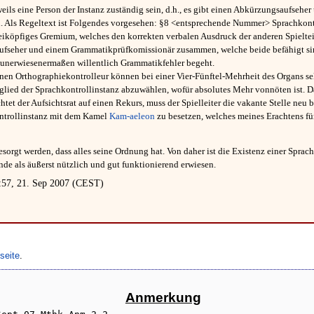
weils eine Person der Instanz zuständig sein, d.h., es gibt einen Abkürzungsaufse
. Als Regeltext ist Folgendes vorgesehen: §8 <entsprechende Nummer> Sprachkont
zweiköpfiges Gremium, welches den korrekten verbalen Ausdruck der anderen Spielt
aufseher und einem Grammatikprüfkomissionär zusammen, welche beide befähigt sind
unerwiesenermaßen willentlich Grammatikfehler begeht.
inen Orthographiekontrolleur können bei einer Vier-Fünftel-Mehrheit des Organs se
tglied der Sprachkontrollinstanz abzuwählen, wofür absolutes Mehr vonnöten ist. Dar
tet der Aufsichtsrat auf einen Rekurs, muss der Spielleiter die vakante Stelle neu 
kontrollinstanz mit dem Kamel
Kam-aeleon
zu besetzen, welches meines Erachtens fü
sorgt werden, dass alles seine Ordnung hat. Von daher ist die Existenz einer Sprac
nde als äußerst nützlich und gut funktionierend erwiesen.
57, 21. Sep 2007 (CEST)
seite
.
Anmerkung