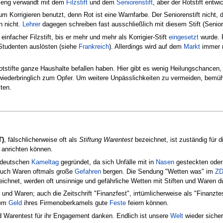
t eng verwandt mit dem
Filzstift
und dem
Seniorenstift
, aber der Rotstift entwi
zum Korrigieren benutzt, denn Rot ist eine Warnfarbe. Der Seniorenstift nicht,
n nicht.
Lehrer
dagegen schreiben fast ausschließlich mit diesem Stift (Senior
 einfacher Filzstift, bis er mehr und mehr als Korrigier-Stift
eingesetzt
wurde. F
 Studenten auslösten (siehe
Frankreich
). Allerdings wird auf dem
Markt
immer n
otstifte ganze Haushalte befallen haben. Hier gibt es wenig Heilungschancen, i
wiederbringlich zum Opfer. Um weitere Unpässlichkeiten zu vermeiden, bemüht
ten.
T)
, fälschlicherweise oft als
Stiftung Warentest
bezeichnet, ist zuständig für 
 anrichten können.
m deutschen
Kameltag
gegründet, da sich Unfälle mit in
Nasen
gesteckten oder
s auch Waren oftmals große
Gefahren
bergen. Die Sendung "Wetten was" im
Z
ichnet, werden oft unsinnige und gefährliche Wetten mit Stiften und Waren d
 und Waren; auch die Zeitschrift "Finanzfest", irrtümlicherweise als "Finanzte
dem
Geld
ihres Firmenoberkamels gute
Feste
feiern können.
nd Warentest für ihr Engagement danken. Endlich ist unsere
Welt
wieder sicher