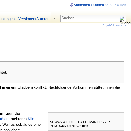
Anmelden / Kamelkonto erstellen
 anzeigen
Versionen/Autoren
Kugel-Bildersuche
htet.
l in einem Glaubenskonflikt. Nachfolgende Vorkommen stiftet ihnen die
gem Kram das
räten
, mehreren
Kilo
SOWAS WIE DICH HÄTTE MAN BESSER
. Weil es sobald es eine
ZUM BARRAS GESCHICKT!!
 in ähnlichem