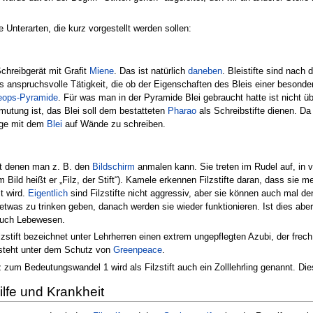
e Unterarten, die kurz vorgestellt werden sollen:
chreibgerät mit Grafit
Miene
. Das ist natürlich
daneben
. Bleistifte sind nach
s anspruchsvolle Tätigkeit, die ob der Eigenschaften des Bleis einer besond
eops-Pyramide
. Für was man in der Pyramide Blei gebraucht hatte ist nicht 
mutung ist, das Blei soll dem bestatteten
Pharao
als Schreibstifte dienen. D
age mit dem
Blei
auf Wände zu schreiben.
it denen man z. B. den
Bildschirm
anmalen kann. Sie treten im Rudel auf, in
 Bild heißt er „Filz, der Stift“). Kamele erkennen Filzstifte daran, dass sie m
t wird.
Eigentlich
sind Filzstifte nicht aggressiv, aber sie können auch mal d
 etwas zu trinken geben, danach werden sie wieder funktionieren. Ist dies aber n
auch Lebewesen.
zstift bezeichnet unter Lehrherren einen extrem ungepflegten Azubi, der frech
t steht unter dem Schutz von
Greenpeace
.
 zum Bedeutungswandel 1 wird als Filzstift auch ein Zolllehrling genannt. Dies
ilfe und Krankheit