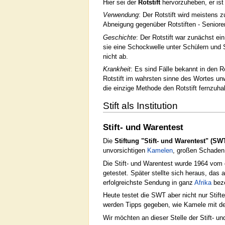
Hier sei der
Rotstift
hervorzuheben, er is
Verwendung
: Der Rotstift wird meistens 
Abneigung gegenüber Rotstiften - Seniore
Geschichte
: Der Rotstift war zunächst ein
sie eine Schockwelle unter Schülern und
nicht ab.
Krankheit
: Es sind Fälle bekannt in den R
Rotstift im wahrsten sinne des Wortes un
die einzige Methode den Rotstift fernzuhal
Stift als Institution
Stift- und Warentest
Die
Stiftung "Stift- und Warentest" (SW
unvorsichtigen
Kamelen
, großen Schaden
Die Stift- und Warentest wurde 1964 vo
getestet. Später stellte sich heraus, da
erfolgreichste Sendung in ganz
Afrika
beze
Heute testet die SWT aber nicht nur Stifte
werden Tipps gegeben, wie Kamele mit 
Wir möchten an dieser Stelle der Stift- u