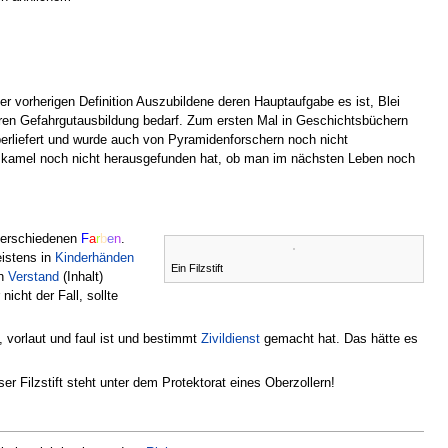
 der vorherigen Definition Auszubildene deren Hauptaufgabe es ist, Blei
eren Gefahrgutausbildung bedarf. Zum ersten Mal in Geschichtsbüchern
überliefert und wurde auch von Pyramidenforschern noch nicht
a kamel noch nicht herausgefunden hat, ob man im nächsten Leben noch
 verschiedenen
F
a
r
b
e
n
.
eistens in
Kinderhänden
Ein Filzstift
en
Verstand
(Inhalt)
icht der Fall, sollte
, vorlaut und faul ist und bestimmt
Zivildienst
gemacht hat. Das hätte es
er Filzstift steht unter dem Protektorat eines Oberzollern!