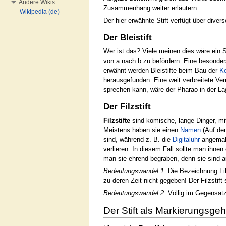
Andere Wikis
Zusammenhang weiter erläutern.
Wikipedia (de)
Der hier erwähnte Stift verfügt über divers
Der Bleistift
Wer ist das? Viele meinen dies wäre ein S
von a nach b zu befördern. Eine besonder
erwähnt werden Bleistifte beim Bau der
K
herausgefunden. Eine weit verbreitete Ver
sprechen kann, wäre der Pharao in der L
Der Filzstift
Filzstifte
sind komische, lange Dinger, m
Meistens haben sie einen
Namen
(Auf dem
sind, während z. B. die
Digitaluhr
angemal
verlieren. In diesem Fall sollte man ihnen
man sie ehrend begraben, denn sie sind 
Bedeutungswandel 1
: Die Bezeichnung Fil
zu deren Zeit nicht gegeben! Der Filzstif
Bedeutungswandel 2
: Völlig im Gegensatz
Der Stift als Markierungsgeh