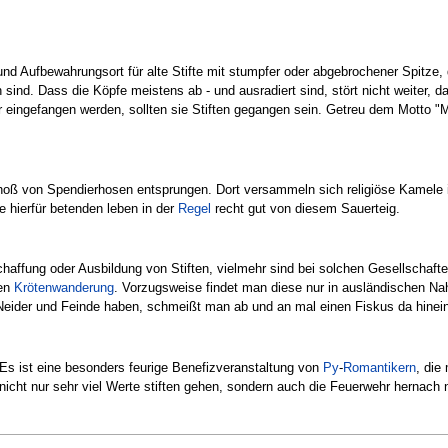
 und Aufbewahrungsort für alte Stifte mit stumpfer oder abgebrochener Spitze
ind. Dass die Köpfe meistens ab - und ausradiert sind, stört nicht weiter, d
r eingefangen werden, sollten sie Stiften gegangen sein. Getreu dem Motto "
 von Spendierhosen entsprungen. Dort versammeln sich religiöse Kamele in al
hierfür betenden leben in der
Regel
recht gut von diesem Sauerteig.
Schaffung oder Ausbildung von Stiften, vielmehr sind bei solchen Gesellschaft
den
Krötenwanderung
. Vorzugsweise findet man diese nur in ausländischen Na
eider und Feinde haben, schmeißt man ab und an mal einen Fiskus da hinein, d
Es ist eine besonders feurige Benefizveranstaltung von
Py
-
Romantikern
, die
icht nur sehr viel Werte stiften gehen, sondern auch die Feuerwehr hernach n