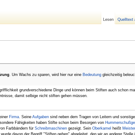
Lesen
Quelltext
ärung
. Um Wachs zu sparen, wird hier nur eine
Bedeutung
gleichzeitig beleuc
rifflichkeit grundverschiedene Dinge und können beim Stiften auch schon ma
tnisse, damit selbige nicht stiften gehen müssen.
einer
Firma
. Seine
Aufgaben
sind neben dem Tragen von Leitern und sonsti
ondere Fähigkeiten haben Stifte schon beim Besorgen von
Hummerschußge
on Farbbändern für
Schreibmaschinen
gezeigt. Sein
Oberkamel
heißt
Meister
rde davon der Begriff "Stiften gehen" abgeleitet, den wir an anderer Stelle