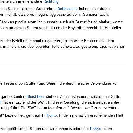
ckelte sich in eine andere
Richtung
.
 denn Senior ist keine Warnfarbe.
Fünftklässler
haben eine starke
en nicht!), da sie es mögen, aggressiv zu sein - Senioren auch.
abriken produzierten ihn nunmehr auch als Buntstift und Marker, womit
och an diesen Stiften verdient und der Boykott schreckt die Hersteller
st der Befall ersteinmal eingetreten, fallen weite Bestandteile dem
 man sich, die überlebenden Teile schwarz zu gestalten. Dies ist bisher
die Testung von
Stiften
und Waren, die durch falsche Verwendung von
 gar beißenden
Bleistiften
häuften. Zunächst wurden wirklich nur Stifte
DF
ist ein Erzfeind der SWT. In dieser Sendung, die sich selbst als die
urchgeführt. Die SWT hat aufgerufen auf "Wetten was" zu verzichten.
st" bezeichnet, geht auf ihr
Konto
. In dem monatlich erscheinenden Heft
 vor gefährlichen Stiften und wir können wieder gute
Partys
feiern.