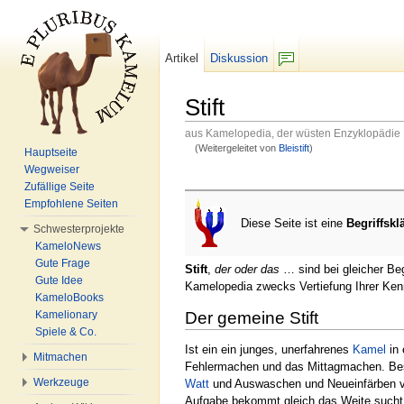
Artikel
Diskussion
F/b
Stift
aus Kamelopedia, der wüsten Enzyklopädie
(Weitergeleitet von
Bleistift
)
Hauptseite
Wechseln zu:
Navigation
,
Suche
Wegweiser
Zufällige Seite
Empfohlene Seiten
Diese Seite ist eine
Begriffskl
Schwesterprojekte
KameloNews
Gute Frage
Stift
,
der oder das
… sind bei gleicher Beg
Gute Idee
Kamelopedia zwecks Vertiefung Ihrer Kenn
KameloBooks
Kamelionary
Der gemeine Stift
Spiele & Co.
Ist ein ein junges, unerfahrenes
Kamel
in 
Mitmachen
Fehlermachen und das Mittagmachen. Bes
Werkzeuge
Watt
und Auswaschen und Neueinfärben v
Aufgabe bekommt gleich das Weite sucht wu