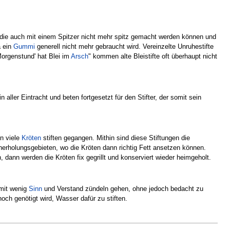
, die auch mit einem Spitzer nicht mehr spitz gemacht werden können und
a ein
Gummi
generell nicht mehr gebraucht wird. Vereinzelte Unruhestifte
Morgenstund' hat Blei im
Arsch
" kommen alte Bleistifte oft überhaupt nicht
ler Eintracht und beten fortgesetzt für den Stifter, der somit sein
en viele
Kröten
stiften gegangen. Mithin sind diese Stiftungen die
herholungsgebieten, wo die Kröten dann richtig Fett ansetzen können.
ann werden die Kröten fix gegrillt und konserviert wieder heimgeholt.
 mit wenig
Sinn
und Verstand zündeln gehen, ohne jedoch bedacht zu
och genötigt wird, Wasser dafür zu stiften.