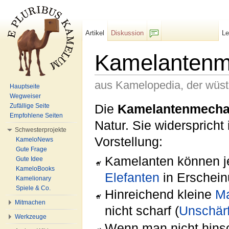
Artikel
Diskussion
L
F/b
Kamelantenm
aus Kamelopedia, der wüs
Hauptseite
Wegweiser
Wechseln zu:
Navigation
,
Suche
Die
Kamelantenmecha
Zufällige Seite
Empfohlene Seiten
Natur. Sie widersprich
Schwesterprojekte
Vorstellung:
KameloNews
Gute Frage
Kamelanten können 
Gute Idee
KameloBooks
Elefanten
in Erschein
Kamelionary
Spiele & Co.
Hinreichend kleine
Ma
Mitmachen
nicht scharf (
Unschärf
Werkzeuge
Wenn man nicht hins