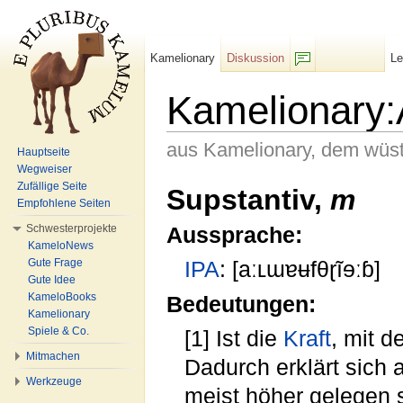
Kamelionary
Diskussion
L
F/b
Kamelionary:
aus Kamelionary, dem wüs
Hauptseite
Wegweiser
Wechseln zu:
Navigation
,
Suche
Zufällige Seite
Supstantiv,
m
Empfohlene Seiten
Schwesterprojekte
Aussprache:
KameloNews
Gute Frage
IPA
: [aːʟɯɐʉfθɽĩɘːɓ]
Gute Idee
KameloBooks
Bedeutungen:
Kamelionary
Spiele & Co.
[1] Ist die
Kraft
, mit d
Mitmachen
Dadurch erklärt sic
Werkzeuge
meist höher gelegen 