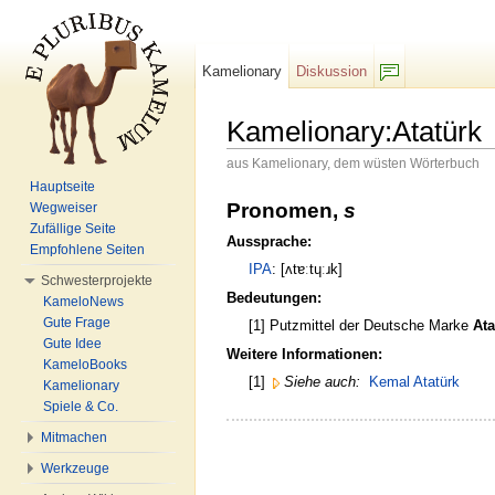
Kamelionary
Diskussion
F/b
Kamelionary:Atatürk
aus Kamelionary, dem wüsten Wörterbuch
Wechseln zu:
Navigation
,
Suche
Hauptseite
Pronomen,
s
Wegweiser
Zufällige Seite
Aussprache:
Empfohlene Seiten
IPA
: [ʌtɐːtɥːɹk]
Schwesterprojekte
Bedeutungen:
KameloNews
Gute Frage
[1] Putzmittel der Deutsche Marke
At
Gute Idee
Weitere Informationen:
KameloBooks
[1]
Siehe auch:
Kemal Atatürk
Kamelionary
Spiele & Co.
Mitmachen
Werkzeuge