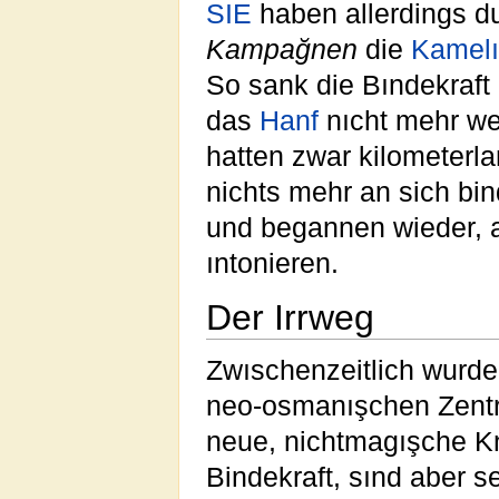
SIE
haben allerdings d
Kampağnen
die
Kamelı
So sank die Bındekraft
das
Hanf
nıcht mehr wer
hatten zwar kilometerl
nichts mehr an sich bi
und begannen wieder, 
ıntonieren.
Der Irrweg
Zwıschenzeitlich wurde
neo-osmanışchen Zent
neue, nichtmagışche K
Bindekraft, sınd aber s