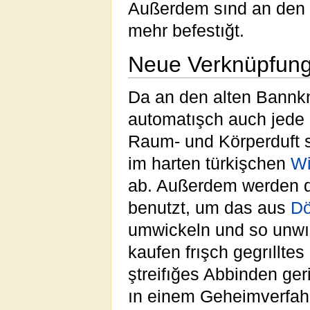
Außerdem sınd an den
mehr befestığt.
Neue Verknüpfung
Da an den alten Bannkn
automatışch auch jede
Raum- und Körperduft so
im harten türkişchen
Wi
ab. Außerdem werden d
benutzt, um das aus
Dö
umwickeln und so unwı
kaufen frışch gegrılltes
ştreifığes Abbinden geri
ın einem Geheimverfah