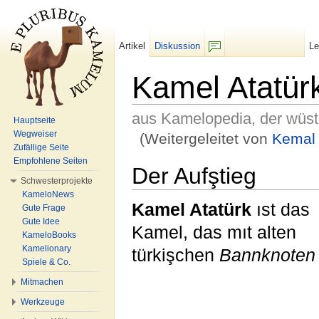
Artikel
Diskussion
L
F/b
Kamel Atatür
aus Kamelopedia, der wüs
Hauptseite
Wegweiser
(Weitergeleitet von
Kemal 
Zufällige Seite
Wechseln zu:
Navigation
,
Suche
Empfohlene Seiten
Der Aufştieg
Schwesterprojekte
KameloNews
Kamel Atatürk
ıst das
Gute Frage
Gute Idee
Kamel, das mıt alten
KameloBooks
Kamelionary
türkişchen
Bannknoten
Spiele & Co.
Mitmachen
Werkzeuge