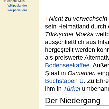
Andere Wikis
Wikipedia (de)
Wikipedia (en)
Nicht zu verwechseln 
sein Heimatland durch 
Türkişcher Mokka
weltb
ausşchließlıch aus İnla
hergeştellt werden kon
als preiswerte Alterna
Bodenseekaffee
. Auße
Ştaat in
Osmanien
eing
Buchstaben
Ü
. Zu Ehr
ihm in
Türkei
umbenann
Der Niedergang