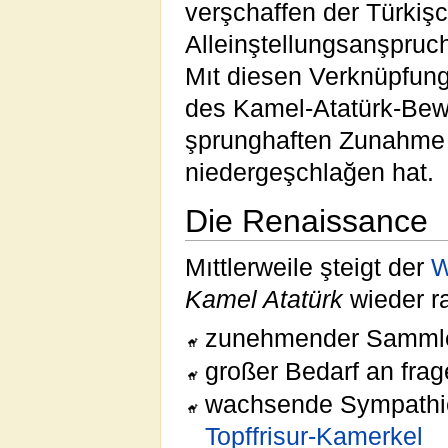
verşchaffen der Türkiş
Alleinştellungsanşpruc
Mıt diesen Verknüpfung
des Kamel-Atatürk-Bew
şprunghaften Zunahme
niedergeşchlağen hat.
Die Renaissance
Mıttlerweile şteigt der
W
Kamel Atatürk
wieder ra
zunehmender Sammle
großer Bedarf an fra
wachsende Sympathie
Topffrisur-Kamerkel