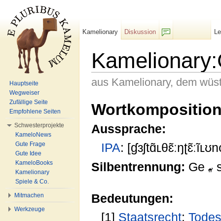
Kamelionary
Diskussion
L
F/b
Kamelionary:
aus Kamelionary, dem wüs
Hauptseite
Wegweiser
Wechseln zu:
Navigation
,
Suche
Zufällige Seite
Wortkompositio
Empfohlene Seiten
Schwesterprojekte
Aussprache:
KameloNews
Gute Frage
IPA
: [ɠɜʃtɑ̃ʟθɛ̃ːŋʈɛ̃ːĩʟʊn
Gute Idee
KameloBooks
Silbentrennung:
Ge
s
Kamelionary
Spiele & Co.
Bedeutungen:
Mitmachen
Werkzeuge
[1]
Staatsrecht
:
Todes