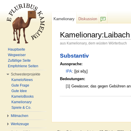
Kamelionary
Diskussion
F/b
Kamelionary:Laibach
aus Kamelionary, dem wüsten Wörterbuch
Wechseln zu:
Navigation
,
Suche
Hauptseite
Substantiv
Wegweiser
Zufällige Seite
Aussprache:
Empfohlene Seiten
IPA
: [ɭɑiːʙɑ̃χ]
Schwesterprojekte
Bedeutungen:
KameloNews
Gute Frage
[1] Gewässer, das gegen Gebühren an 
Gute Idee
KameloBooks
Kamelionary
Spiele & Co.
Mitmachen
Werkzeuge