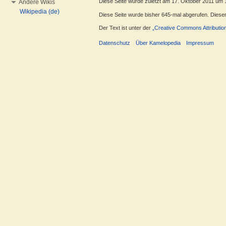
Diese Seite wurde zuletzt am 17. Oktober 2011 um 
Andere Wikis
Wikipedia (de)
Diese Seite wurde bisher 645-mal abgerufen. Dieser Z
Der Text ist unter der
„Creative Commons Attributio
Datenschutz
Über Kamelopedia
Impressum