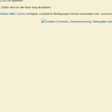
13:16 Uhr geändert.
ähler wird nur alle Nase lang aktualisiert.
n/Share-Alike“-Lizenz
verfügbar; zusätzliche Bedingungen können anwendbar sein. Lizenzen f