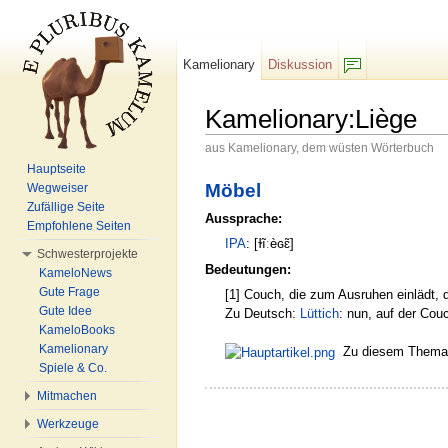
Kamelionary
Diskussion
F/b
Kamelionary:Liège
aus Kamelionary, dem wüsten Wörterbuch
Wechseln zu:
Navigation
,
Suche
Hauptseite
Möbel
Wegweiser
Zufällige Seite
Aussprache:
Empfohlene Seiten
IPA
: [ɫĩːèɢɛ̃]
Schwesterprojekte
Bedeutungen:
KameloNews
Gute Frage
[1] Couch, die zum Ausruhen einlädt, 
Gute Idee
Zu Deutsch:
Lüttich
: nun, auf der Cou
KameloBooks
Kamelionary
Zu diesem Thema g
Spiele & Co.
Mitmachen
Werkzeuge