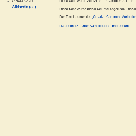
Diese Seite wurde zuletzt am 17. Oktober 2011 um 
Andere Wikis
Wikipedia (de)
Diese Seite wurde bisher 601-mal abgerufen. Dieser Z
Der Text ist unter der
„Creative Commons Attributio
Datenschutz
Über Kamelopedia
Impressum