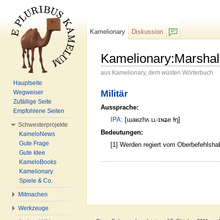
Kamelionary
Diskussion
F/b
Kamelionary:Marshall
aus Kamelionary, dem wüsten Wörterbuch
Wechseln zu:
Navigation
,
Suche
Hauptseite
Militär
Wegweiser
Zufällige Seite
Aussprache:
Empfohlene Seiten
IPA
: [ɯaʁzhʌːʟʟ-ɪɴʑeːɫŋ]
Schwesterprojekte
Bedeutungen:
KameloNews
Gute Frage
[1] Werden regiert vom Oberbefehlsha
Gute Idee
KameloBooks
Kamelionary
Spiele & Co.
Mitmachen
Werkzeuge