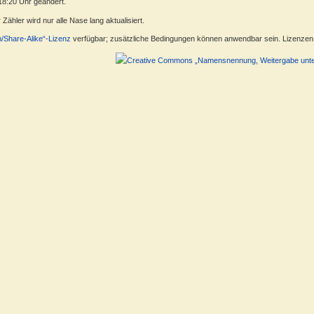
18:20 Uhr geändert.
ähler wird nur alle Nase lang aktualisiert.
n/Share-Alike“-Lizenz
verfügbar; zusätzliche Bedingungen können anwendbar sein. Lizenzen f