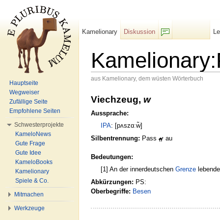
Kamelionary
Diskussion
L
F/b
Kamelionary
aus Kamelionary, dem wüsten Wörterbuch
Hauptseite
Wechseln zu:
Navigation
,
Suche
Wegweiser
Viechzeug,
w
Zufällige Seite
Empfohlene Seiten
Aussprache:
Schwesterprojekte
IPA
: [pʌszɑːw̃]
KameloNews
Silbentrennung:
Pass
au
Gute Frage
Gute Idee
Bedeutungen:
KameloBooks
[1] An der innerdeutschen
Grenze
lebende
Kamelionary
Spiele & Co.
Abkürzungen:
PS:
Oberbegriffe:
Besen
Mitmachen
Werkzeuge