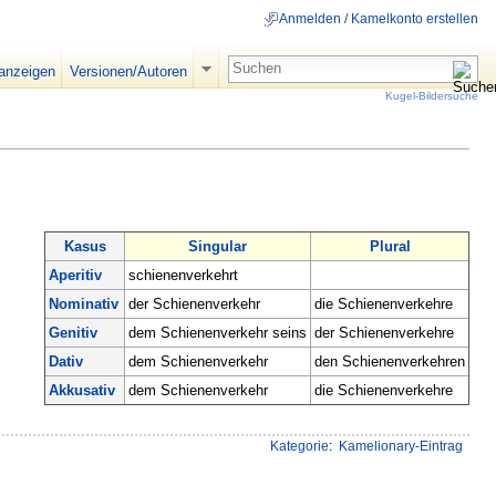
Anmelden / Kamelkonto erstellen
 anzeigen
Versionen/Autoren
Kugel-Bildersuche
Kasus
Singular
Plural
Aperitiv
schienenverkehrt
Nominativ
der Schienenverkehr
die Schienenverkehre
Genitiv
dem Schienenverkehr seins
der Schienenverkehre
Dativ
dem Schienenverkehr
den Schienenverkehren
Akkusativ
dem Schienenverkehr
die Schienenverkehre
Kategorie
:
Kamelionary-Eintrag