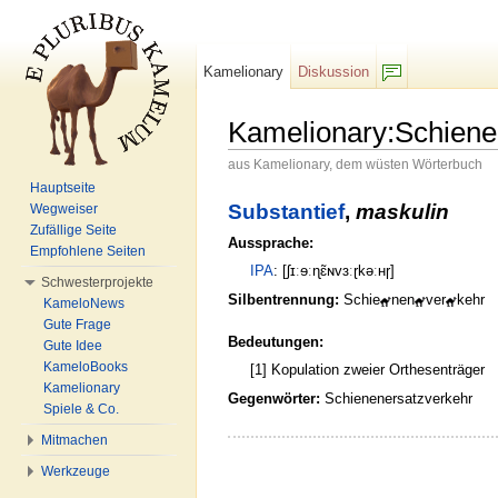
Kamelionary
Diskussion
F/b
Kamelionary:Schiene
aus Kamelionary, dem wüsten Wörterbuch
Wechseln zu:
Navigation
,
Suche
Hauptseite
Substantief
,
maskulin
Wegweiser
Zufällige Seite
Aussprache:
Empfohlene Seiten
IPA
: [ʃɪːɘːɳɛ̃ɴvɜːɽkəːʜɼ]
Schwesterprojekte
Silbentrennung:
Schie
nen
ver
kehr
KameloNews
Gute Frage
Bedeutungen:
Gute Idee
KameloBooks
[1] Kopulation zweier Orthesenträger
Kamelionary
Gegenwörter:
Schienenersatzverkehr
Spiele & Co.
Mitmachen
Werkzeuge