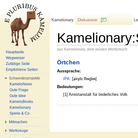
Kamelionary
Diskussion
L
F/b
Kamelionary:
aus Kamelionary, dem wüsten Wörterbuch
Hauptseite
Wechseln zu:
Navigation
,
Suche
Wegweiser
Örtchen
Zufällige Seite
Empfohlene Seiten
Aussprache:
Schwesterprojekte
IPA
: [ʑɨɳdɜːlfɨɴɠəɴ]
KameloNews
Bedeutungen:
Gute Frage
[1] Arrestanstalt für liederliches Volk
Gute Idee
KameloBooks
Kamelionary
Spiele & Co.
Mitmachen
Werkzeuge