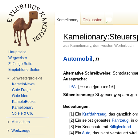
Kamelionary
Diskussion
F/b
Kamelionary:Steuers
aus Kamelionary, dem wüsten Wörterbuch
Wechseln zu:
Navigation
,
Suche
Hauptseite
Automobil
,
n
Wegweiser
Zufällige Seite
Empfohlene Seiten
Alternative Schreibweise:
Schtoiaschpa
Schwesterprojekte
Aussprache:
KameloNews
IPA
: [ʃθeːʊːəːɾʃpɐːɹɯɤɗɜɫl]
Gute Frage
Silbentrennung:
St
euer
sparm
o
Gute Idee
KameloBooks
Bedeutungen:
Kamelionary
Spiele & Co.
[1] Ein
Kraftfahrzeug
, das gänzlich o
[2] Ein selbst gebautes
Fahrzeug
, in 
Mitmachen
[3] Ein Serienauto mit
Billiglenkrad
Werkzeuge
[4] Ein
Auto
, das nicht versteuert wird.