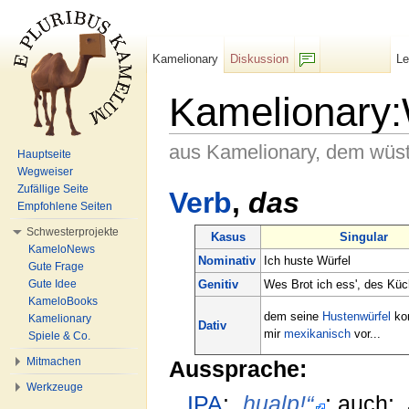
Kamelionary
Diskussion
L
F/b
Kamelionary:
aus Kamelionary, dem wüs
Hauptseite
Wegweiser
Wechseln zu:
Navigation
,
Suche
Zufällige Seite
Verb
,
das
Empfohlene Seiten
Schwesterprojekte
Kasus
Singular
KameloNews
Nominativ
Ich huste Würfel
Gute Frage
Genitiv
Wes Brot ich ess', des Küch
Gute Idee
KameloBooks
dem seine
Hustenwürfel
ko
Kamelionary
Dativ
mir
mexikanisch
vor...
Spiele & Co.
Mitmachen
Aussprache:
Werkzeuge
IPA
:
„hualp!“
; auch: