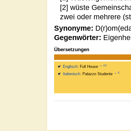
[2] wüste Gemeinscha
zwei oder mehrere (
Synonyme:
D(r)om(edar
Gegenwörter:
Eigenhe
Übersetzungen
→ en
Englisch
: Full House
→ it
Italienisch
: Palazzo Studente