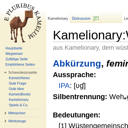
Kamelionary
Diskussion
L
F/b
Kamelionary
aus Kamelionary, dem wüs
Hauptseite
Wegweiser
Wechseln zu:
Navigation
,
Suche
Zufällige Seite
Abkürzung
,
femi
Empfohlene Seiten
Schwesterprojekte
Aussprache:
KameloNews
Gute Frage
IPA
: [ʋɠ]
Gute Idee
KameloBooks
Silbentrennung:
Weh
Kamelionary
Spiele & Co.
Bedeutungen:
Mitmachen
Werkzeuge
[1] Wüstengemeinsch