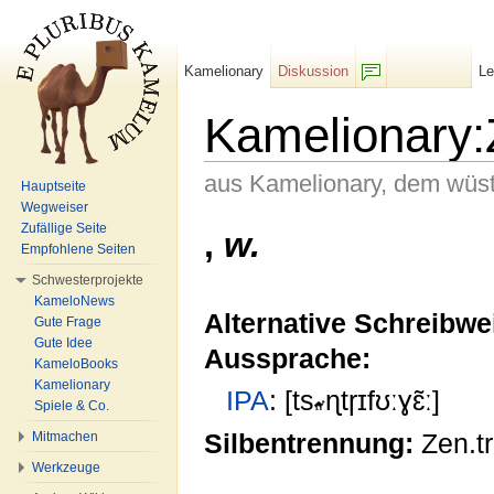
Kamelionary
Diskussion
L
F/b
Kamelionary:
aus Kamelionary, dem wüs
Hauptseite
Wegweiser
Wechseln zu:
Navigation
,
Suche
Zufällige Seite
,
w.
Empfohlene Seiten
Schwesterprojekte
KameloNews
Alternative Schreibwe
Gute Frage
Gute Idee
Aussprache:
KameloBooks
Kamelionary
IPA
: [ts
ɳtɼɪfʊːɣɛ̃ː]
Spiele & Co.
Silbentrennung:
Zen.tr
Mitmachen
Werkzeuge