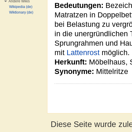
Andere Wikis
Bedeutungen:
Bezeich
Wikipedia (de)
Wiktionary (de)
Matratzen in Doppelbett
bei Belastung zu vergr
in die unergründlichen
Sprungrahmen und Hau
mit
Lattenrost
möglich.
Herkunft:
Möbelhaus, S
Synonyme:
Mittelritze
Diese Seite wurde zul