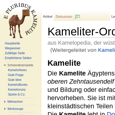
Artikel
Diskussion
L
F/b
Kameliter-Or
aus Kamelopedia, der wüs
Hauptseite
Wegweiser
(Weitergeleitet von
Kameli
Zufällige Seite
Wechseln zu:
Navigation
,
Suche
Empfohlene Seiten
Kamelite
Schwesterprojekte
KameloNews
Die
Kamelite
Ägyptens 
Gute Frage
Gute Idee
oberen Zehntausendelf
KameloBooks
und Bildung oder einfa
Kamelionary
Spiele & Co.
hervorheben. Sie ist m
Mitmachen
kleinstädtischen Teile
Werkzeuge
Die
Kamelite
lebt in
Do