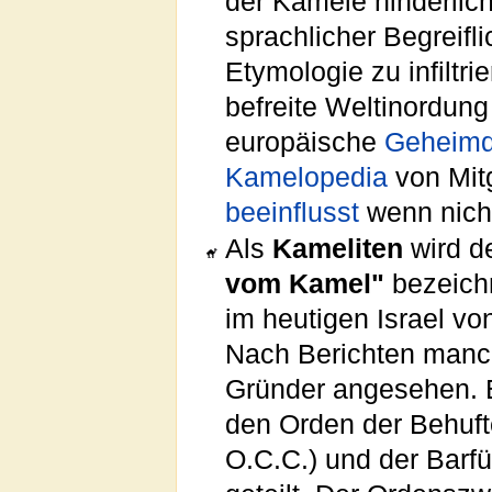
der Kamele hinderlic
sprachlicher Begreifli
Etymologie zu infiltr
befreite Weltinordun
europäische
Geheimd
Kamelopedia
von Mit
beeinflusst
wenn nich
Als
Kameliten
wird de
vom Kamel"
bezeichn
im heutigen Israel v
Nach Berichten manche
Gründer angesehen. E
den Orden der Behuft
O.C.C.) und der Barf