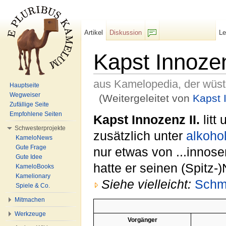
Artikel
Diskussion
L
F/b
Kapst Innozen
aus Kamelopedia, der wüs
Hauptseite
Wegweiser
(Weitergeleitet von
Kapst 
Zufällige Seite
Wechseln zu:
Navigation
,
Suche
Empfohlene Seiten
Kapst Innozenz II.
litt 
Schwesterprojekte
zusätzlich unter
alkohol
KameloNews
Gute Frage
nur etwas von ...innose
Gute Idee
hatte er seinen (Spitz
KameloBooks
Kamelionary
Siehe vielleicht:
Schm
Spiele & Co.
Mitmachen
Werkzeuge
Vorgänger