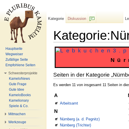
Kategorie
Diskussion
L
F/b
Kategorie:Nü
Wechseln zu:
Navigation
,
Suche
Hauptseite
Wegweiser
Nür
Zufällige Seite
Empfohlene Seiten
Schwesterprojekte
Seiten in der Kategorie „Nürnb
KameloNews
Gute Frage
Es werden 11 von insgesamt 11 Seiten in die
Gute Idee
A
KameloBooks
Kamelionary
Arbeitsamt
Spiele & Co.
N
Mitmachen
Nürnberg (a. d. Pegnitz)
Werkzeuge
Nürnberg (Trichter)