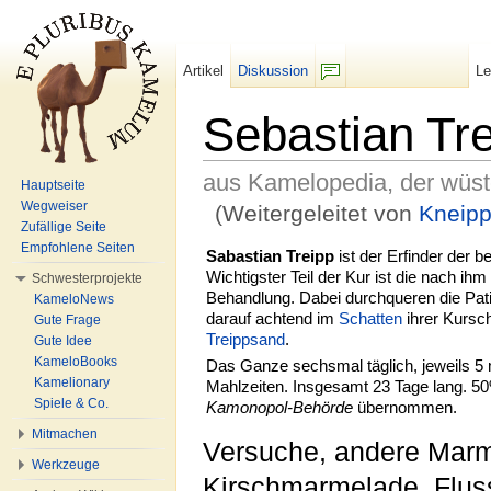
Artikel
Diskussion
L
F/b
Sebastian Tr
aus Kamelopedia, der wüs
Hauptseite
Wegweiser
(Weitergeleitet von
Kneip
Zufällige Seite
Wechseln zu:
Navigation
,
Suche
Empfohlene Seiten
Sabastian Treipp
ist der Erfinder der 
Wichtigster Teil der Kur ist die nach ih
Schwesterprojekte
Behandlung. Dabei durchqueren die Pat
KameloNews
darauf achtend im
Schatten
ihrer Kursch
Gute Frage
Treippsand
.
Gute Idee
KameloBooks
Das Ganze sechsmal täglich, jeweils 5
Kamelionary
Mahlzeiten. Insgesamt 23 Tage lang. 5
Spiele & Co.
Kamonopol-Behörde
übernommen.
Mitmachen
Versuche, andere Marm
Werkzeuge
Kirschmarmelade, Flu