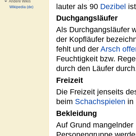
Andere Wikis
lauter als 90
Dezibel
ist
Wikipedia (de)
Duchgangsläufer
Als Durchgangsläufer 
der Kopfläufer bezeich
fehlt und der
Arsch offe
Feuchtigkeit bzw. Reg
durch den Läufer durch
Freizeit
Die Freizeit jenseits 
beim
Schachspielen
in
Bekleidung
Auf Grund mangelnder F
Personengruppe werden 