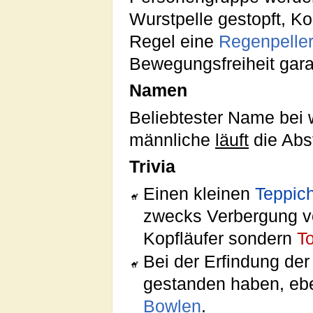
Wurstpelle gestopft, Ko
Regel eine
Regenpeller
Bewegungsfreiheit garan
Namen
Beliebtester Name bei 
männliche
läuft
die Abs
Trivia
Einen kleinen
Teppic
zwecks Verbergung 
Kopfläufer sondern
T
Bei der Erfindung der 
gestanden haben, eb
Bowlen
.