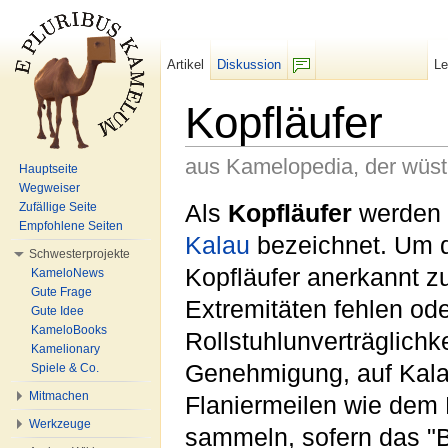
Artikel
Diskussion
L
F/b
Kopfläufer
aus Kamelopedia, der wüs
Hauptseite
Wegweiser
Wechseln zu:
Navigation
,
Suche
Als
Kopfläufer
werden K
Zufällige Seite
Empfohlene Seiten
Kalau
bezeichnet. Um d
Schwesterprojekte
Kopfläufer anerkannt z
KameloNews
Gute Frage
Extremitäten fehlen od
Gute Idee
KameloBooks
Rollstuhlunverträglichk
Kamelionary
Genehmigung, auf Kala
Spiele & Co.
Mitmachen
Flaniermeilen wie dem 
Werkzeuge
sammeln, sofern das "