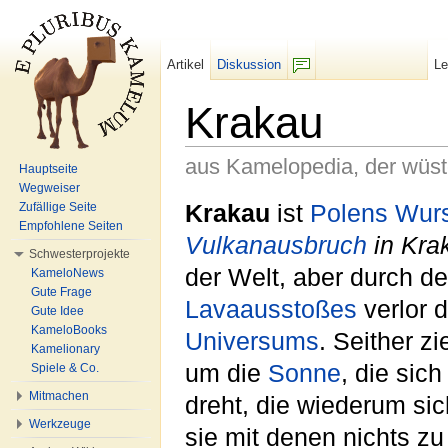
Artikel
Diskussion
L
F/b
Krakau
aus Kamelopedia, der wüs
Hauptseite
Wegweiser
Wechseln zu:
Navigation
,
Suche
Krakau
ist
Polens
Wurs
Zufällige Seite
Empfohlene Seiten
Vulkanausbruch
in Kra
Schwesterprojekte
der Welt, aber durch d
KameloNews
Gute Frage
Lavaausstoßes
verlor 
Gute Idee
KameloBooks
Universums
. Seither z
Kamelionary
um die
Sonne
, die sic
Spiele & Co.
Mitmachen
dreht, die wiederum sic
Werkzeuge
sie mit denen nichts z