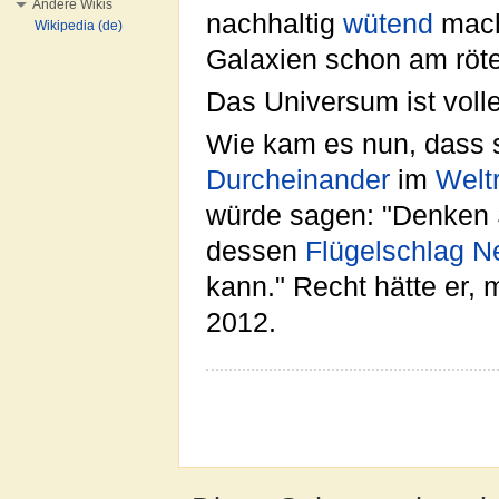
Andere Wikis
nachhaltig
wütend
macht
Wikipedia (de)
Galaxien schon am röt
Das Universum ist voll
Wie kam es nun, dass 
Durcheinander
im
Welt
würde sagen: "Denken
dessen
Flügelschlag
N
kann." Recht hätte er, 
2012.