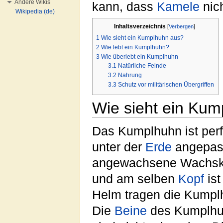
Andere Wikis
kann, dass
Kamele
nic
Wikipedia (de)
Inhaltsverzeichnis
[
Verbergen
]
1
Wie sieht ein Kumplhuhn aus?
2
Wie lebt ein Kumplhuhn?
3
Wie überlebt ein Kumplhuhn
3.1
Natürliche Feinde
3.2
Nahrung
3.3
Schutz vor militärischen Übergriffen
Wie sieht ein Ku
Das Kumplhuhn ist per
unter der
Erde
angepass
angewachsene Wachsk
und am selben
Kopf
ist
Helm tragen die Kumplh
Die
Beine
des Kumplhuhn