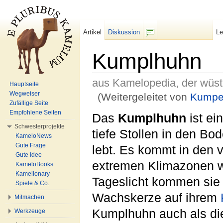
Artikel
Diskussion
L
F/b
Kumplhuhn
aus Kamelopedia, der wüs
Hauptseite
Wegweiser
(Weitergeleitet von
Kumpe
Zufällige Seite
Wechseln zu:
Navigation
,
Suche
Empfohlene Seiten
Das
Kumplhuhn
ist ei
Schwesterprojekte
tiefe Stollen in den B
KameloNews
Gute Frage
lebt. Es kommt in den 
Gute Idee
extremen Klimazonen 
KameloBooks
Kamelionary
Tageslicht kommen sie n
Spiele & Co.
Wachskerze auf ihrem
Mitmachen
Kumplhuhn auch als di
Werkzeuge