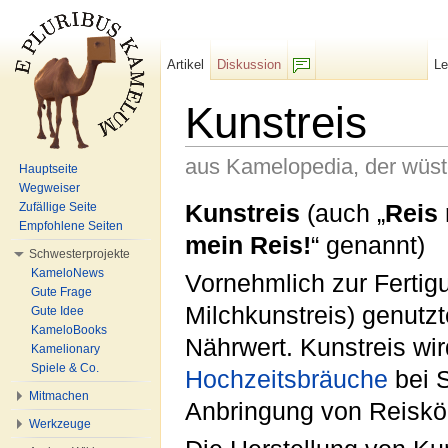
Artikel
Diskussion
L
F/b
Kunstreis
aus Kamelopedia, der wüs
Hauptseite
Wegweiser
Wechseln zu:
Navigation
,
Suche
Kunstreis
(auch „
Reis
Zufällige Seite
Empfohlene Seiten
mein Reis!
“ genannt)
Schwesterprojekte
KameloNews
Vornehmlich zur Fertig
Gute Frage
Milchkunstreis) genutzt
Gute Idee
KameloBooks
Nährwert. Kunstreis wir
Kamelionary
Spiele & Co.
Hochzeitsbräuche
bei S
Mitmachen
Anbringung von Reiskö
Werkzeuge