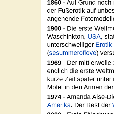
1860
- Auf Grund noch 
der Fußerotik auf unbe
angehende Fotomodelle
1900
- Die erste Weltme
Waschinkton,
USA
, st
unterschwelliger
Erotik
(
sesummeroflove
) ver
1969
- Der mittlerweil
endlich die erste Weltm
kurze Zeit später unte
Motel in den Armen der
1974
- Amanda Aise-Di
Amerika
. Der Rest der