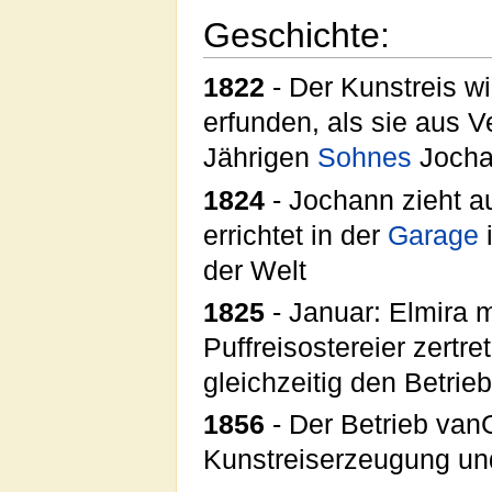
Geschichte:
1822
- Der Kunstreis w
erfunden, als sie aus V
Jährigen
Sohnes
Jochan
1824
- Jochann zieht a
errichtet in der
Garage
der Welt
1825
- Januar: Elmira 
Puffreisostereier zert
gleichzeitig den Betrie
1856
- Der Betrieb vanG
Kunstreiserzeugung und