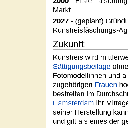
2000
- Erste Fälschung
Markt
2027
- (geplant) Gründu
Kunstreisfäschungs-Ag
Zukunft:
Kunstreis wird mittlerwe
Sättigungsbeilage
ohne 
Fotomodellinnen und a
zugehörigen
Frauen
hoc
bestreiten im Durchsch
Hamsterdam
ihr Mittag
seiner Herstellung kan
und gilt als eines der 