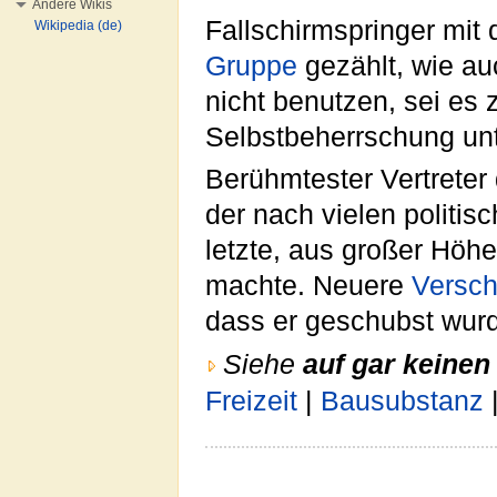
Andere Wikis
Fallschirmspringer mit
Wikipedia (de)
Gruppe
gezählt, wie au
nicht benutzen, sei es 
Selbstbeherrschung un
Berühmtester Vertreter
der nach vielen politis
letzte, aus großer Höh
machte. Neuere
Versch
dass er geschubst wur
Siehe
auf gar keinen 
Freizeit
|
Bausubstanz