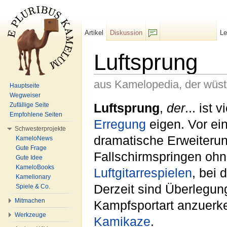
Artikel
Diskussion
L
F/b
Luftsprung
aus Kamelopedia, der wüs
Hauptseite
Wegweiser
Wechseln zu:
Navigation
,
Suche
Luftsprung
,
der
... ist
Zufällige Seite
Empfohlene Seiten
Erregung
eigen. Vor ein
Schwesterprojekte
dramatische Erweiterun
KameloNews
Gute Frage
Fallschirmspringen ohne
Gute Idee
KameloBooks
Luftgitarrespielen
, bei
Kamelionary
Derzeit sind Überlegun
Spiele & Co.
Mitmachen
Kampfsportart anzuerk
Werkzeuge
Kamikaze
.