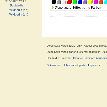
Andere Wikis
Stupidedia
Siehe auch:
Hilfe:
b
u
n
t
e
Farben
Wikipedia (de)
Wikipedia (en)
Diese Seite wurde zuletzt am 4. August 2009 um 07
Diese Seite wurde bisher 8.660-mal abgerufen. Dieser
Der Text ist unter der
„Creative Commons Attributio
Datenschutz
Über Kamelopedia
Impressum