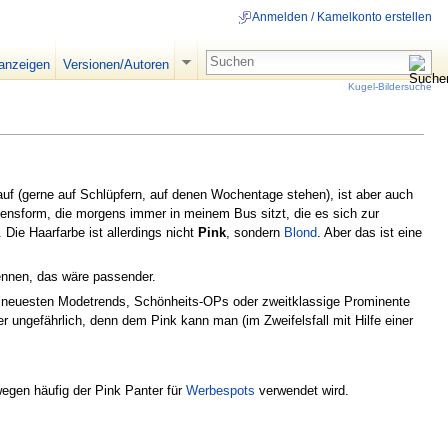
Anmelden / Kamelkonto erstellen
 anzeigen
Versionen/Autoren
Kugel-Bildersuche
uf (gerne auf Schlüpfern, auf denen Wochentage stehen), ist aber auch
ensform, die morgens immer in meinem Bus sitzt, die es sich zur
 Die Haarfarbe ist allerdings nicht
Pink
, sondern
Blond
. Aber das ist eine
ennen, das wäre passender.
ie neuesten Modetrends, Schönheits-OPs oder zweitklassige Prominente
er ungefährlich, denn dem Pink kann man (im Zweifelsfall mit Hilfe einer
gen häufig der Pink Panter für
Werbespots
verwendet wird.