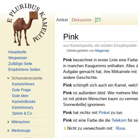
Artikel
Diskussion
F/b
Pink
aus Kamelopedia, der wüsten Enzyklopädie
(Weitergeleitet von
Magenta
)
Hauptseite
Wechseln zu:
Navigation
,
Suche
Wegweiser
Pink
bezeichnet in erster Linie eine Farbe
Zufällige Seite
in manchen Kaugummis enthalten. Alles da
Empfohlene Seiten
Aufgabe gemacht hat, ihre Mitkamele mi
andere Geschichte.
Schwesterprojekte
KameloNews
Pink
schimpft sich auch ein Kamel, welch
Gute Frage
Pink
ist außerdem blöd. Wer mehrere Mens
Gute Idee
ist mit pinken Menschen kaum zu vermeid
KameloBooks
Sonnenbrille) ignorieren.
Kamelionary
Pink
hat nichts mit
Pinkel
zu tun.
Spiele & Co.
Pink
ist eine Farbe die die
Telekom
für si
Mitmachen
Nicht zu verwechseln mit:
Rosa
Werkzeuge