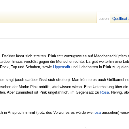
Lesen
Quelltext
. Darüber lässt sich streiten.
Pink
tritt vorzugsweise auf Mädchenschlüpfern a
rüber hinaus verstößt gegen die Menschenrechte. Es gibt weiterhin eine Leb
t Rock, Top und Schuhen, sowie
Lippenstift
und Lidschatten in
Pink
zu quälen.
es singt (auch darüber lässt sich streiten). Man könnte es auch Grölkamel n
chen der Marke Pink antrifft, wird wissen wieso. Eine Unterhaltung über d
en. Aber zumindest ist Pink ungefährlich, im Gegensatz zu
Rosa
. Nervig, ab
ch in Anspruch nimmt (trotz des Vorwurfes es würde wie
rosa
aussehen) weswe