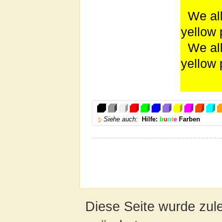
We all 
yellow 
We all 
yellow 
Siehe auch:
Hilfe:
b
u
n
t
e
Farben
Diese Seite wurde zul