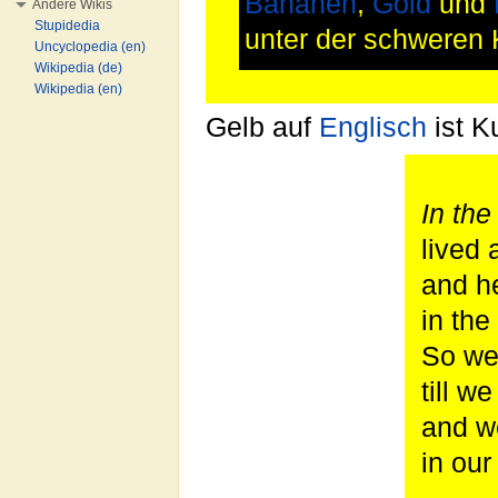
Bananen
,
Gold
und
Andere Wikis
Stupidedia
unter der schweren 
Uncyclopedia (en)
Wikipedia (de)
Wikipedia (en)
Gelb auf
Englisch
ist K
In the
lived 
and he 
in the
So we 
till w
and we
in our