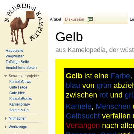
Artikel
Diskussion
L
F/b
Gelb
aus Kamelopedia, der wüs
Hauptseite
Wegweiser
Wechseln zu:
Navigation
,
Suche
Zufällige Seite
Empfohlene Seiten
Gelb
ist eine
Farbe
,
Schwesterprojekte
KameloNews
blau
von
grün
abzieh
Gute Frage
zwischen
rot
und
gr
Gute Idee
KameloBooks
Kamelionary
Kamele
,
Menschen
Spiele & Co.
Gelbsucht
verfallen
Mitmachen
Verlangen
nach alle
Werkzeuge