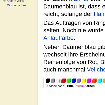
Andere Wikis
Daumenblau ist, dass es
Wikipedia (de)
reicht, solange der
Ham
Das Auftragen von Rin
selten. Noch nie wurde
Anlauffarbe
.
Neben Daumenblau gibt
wechselt ihre Erschein
Reihenfolge von Rot, Bl
auch manchmal
Veilch
Siehe auch:
Hilfe:
b
u
n
t
e
Farben