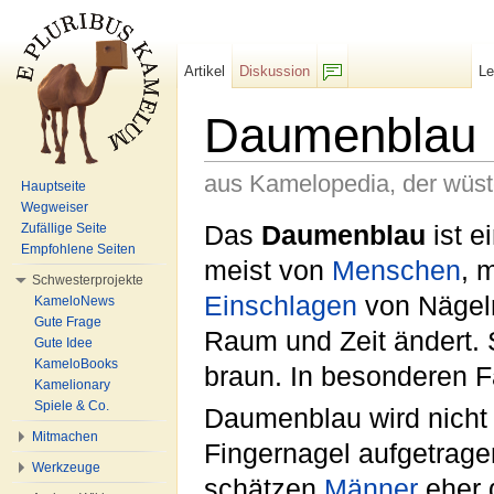
Artikel
Diskussion
L
F/b
Daumenblau
aus Kamelopedia, der wüs
Hauptseite
Wegweiser
Wechseln zu:
Navigation
,
Suche
Das
Daumenblau
ist e
Zufällige Seite
Empfohlene Seiten
meist von
Menschen
, 
Schwesterprojekte
Einschlagen
von Nägeln
KameloNews
Gute Frage
Raum und Zeit ändert. S
Gute Idee
KameloBooks
braun. In besonderen F
Kamelionary
Spiele & Co.
Daumenblau wird nicht 
Mitmachen
Fingernagel aufgetrag
Werkzeuge
schätzen
Männer
eher 