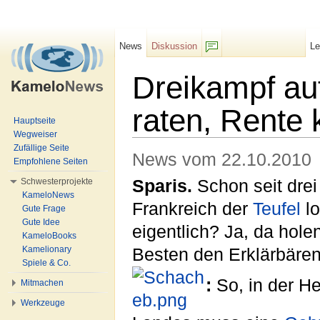
News
Diskussion
L
F/b
Dreikampf au
raten, Rente
Hauptseite
Wegweiser
Wechseln zu:
Navigation
,
Suche
Zufällige Seite
News vom 22.10.2010
Empfohlene Seiten
Schwesterprojekte
Sparis.
Schon seit drei 
KameloNews
Frankreich der
Teufel
lo
Gute Frage
Gute Idee
eigentlich? Ja, da hole
KameloBooks
Kamelionary
Besten den Erklärbären
Spiele & Co.
:
So, in der H
Mitmachen
Werkzeuge