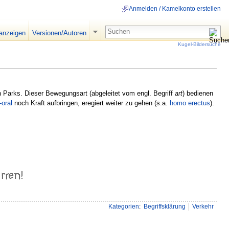
Anmelden / Kamelkonto erstellen
 anzeigen
Versionen/Autoren
Kugel-Bildersuche
n Parks. Dieser Bewegungsart (abgeleitet vom engl. Begriff
art
) bedienen
oral
noch Kraft aufbringen, eregiert weiter zu gehen (s.a.
homo
erectus
).
Kategorien
:
Begriffsklärung
Verkehr