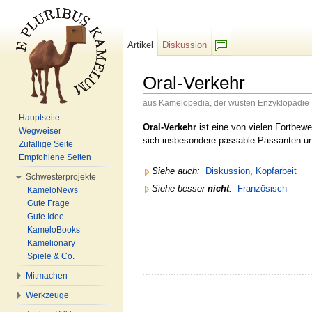
Artikel
Diskussion
F/b
Oral-Verkehr
aus Kamelopedia, der wüsten Enzyklopädie
Wechseln zu:
Navigation
,
Suche
Hauptseite
Oral-Verkehr
ist eine von vielen Fortbew
Wegweiser
sich insbesondere passable Passanten un
Zufällige Seite
Empfohlene Seiten
Siehe auch:
Diskussion
,
Kopfarbeit
Schwesterprojekte
Siehe besser
nicht
:
Französisch
KameloNews
Gute Frage
Gute Idee
KameloBooks
Kamelionary
Spiele & Co.
Mitmachen
Werkzeuge